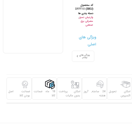
کد محصول
DFPT10
(SKU)
دسته بندی ها
وارنیش نسوز
,
مصرفی برق
صنعتی
ویژگی های
اصلی
ویژگی های
بیشتر
امکان تحویل
24 ساعته, 7روز
امکان پرداخت
18 ماه ضمانت
ضمانت اصل
اکسپرس
هفته
بدون مالیات
کالا
بودن کالا