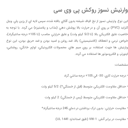
وارنیش نسوز روکش پی وی سی
اين نوع
وارنيش نسوز
از نخ الياف شيشه بدون آلکاي بافته شده، سپس لايه اي از رزين پلي وينل
کلرايد (PVC) بر روي آن و در حرارت بالا پوشش دهي (مذاب و پلاستيزه) مي گردد. با توجه به
خاصيت عايق الکتريکي بالا (تا 5/2 کيلو ولت) و عايق حرارتي مناسب (تا 105+ درجه سانتيگراد)،
خواص نرمي و انعطاف (الاستيسيتي) بالا، ضد روغن و اسيد بودن و ضد حريق بودن، اين نوع
وارنيش ها جهت استفاده بر روي سيم هاي محصولات الکترونيکي، لوازم خانگي، روشنايي،
اينورتر، و الکتروموتور ها استفاده مي گردد.
مشخصات:
• درجه حرارت کاري: 30- الي 105+ درجه سانتي گراد
• حداقل مقاومت الکتريکي متوسط (قبل از خستگي*): 5/2 کيلو ولت
• حداقل مقاومت الکتريکي متوسط (پس از خستگي): 2 کيلو ولت
• مقاومت حرارتي: بدون ترک برداشتن در دماي 245 درجه سانتيگراد*
• مقاومت در برابر آتش: 1-VW (طبق استاندارد 1441 UL)