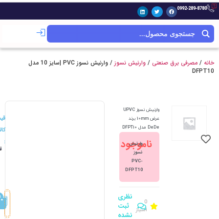
0992-289-8780
خانه
/
مصرفی برق صنعتی
/
وارنیش نسوز
/ وارنیش نسوز PVC |سایز 10 مدل
DFPT10
وارنیش نسوز UPVC
قی
عرض 10mm برند
DeDe مدل DFPT10
کالا
ناموجود
:
وارنیش
ت
2
نسوز
PVC-
DFPT10
نظری
0
ثبت
امتیاز
نشده