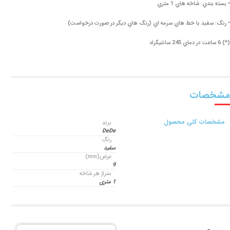
• بسته بندي: شاخه هاي 1 متري
• رنگ: سفيد با خط هاي سرمه اي (رنگ هاي ديگر در صورت درخواست)
(*) 6 ساعت در دماي 245 سانتيگراد
مشخصات
مشخصات کلی محصول
برند
DeDe
رنگ
سفید
عرض(mm)
9
متراژ هر شاخه
1 متری