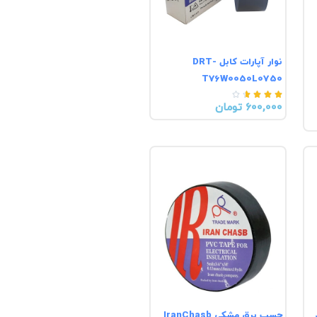
نوار آپارات کابل DRT-
T76W0050L0750





600,000 تومان
چسب برق مشکی IranChasb