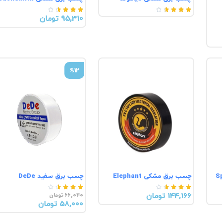










95,310 تومان
%12
چسب برق مشکی Elephant
چسب برق سفید DeDe










144,166 تومان
66,040 تومان
58,000 تومان