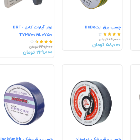
چسب برق ارتDeDe
نوار آپارات کابل DRT-
T76W0019L0750





64,000 تومان





58,000 تومان
249,600 تومان
229,000 تومان
چسب برق مشکی دیاموند
چسب برق مشکی JackSmith