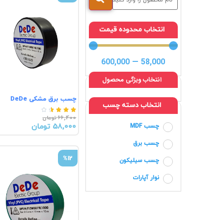
انتخاب محدوده قیمت
600,000
—
58,000
انتخاب ویژگی محصول
چسب برق مشکی DeDe
انتخاب دسته چسب





66,400 تومان
58,000 تومان
چسب MDF
چسب برق
%12
چسب سیلیکون
نوار آپارات