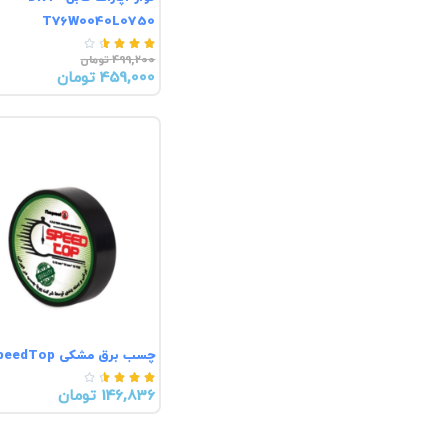
T76W0040L0750





499,200 تومان
459,000 تومان
چسب برق مشکی SpeedTop





146,836 تومان