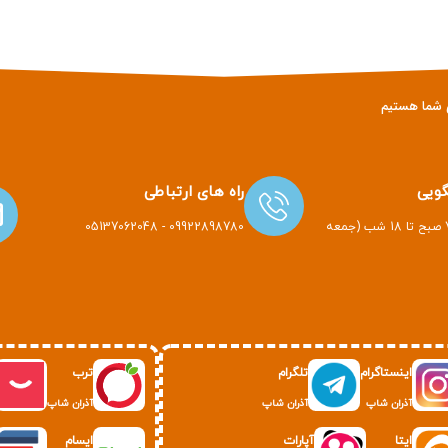
ویی
راه های ارتباطی
هر روز هفته از 7 صبح تا 18 شب (جمعه
09922898780 - 05137062048
اینستاگرام
تلگرام
ترب
آذران شاپ
آذران شاپ
آذران شاپ
ایتا
آپارات
ایسام