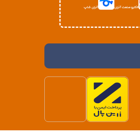
الکترو صنعت آذران
آذران شاپ