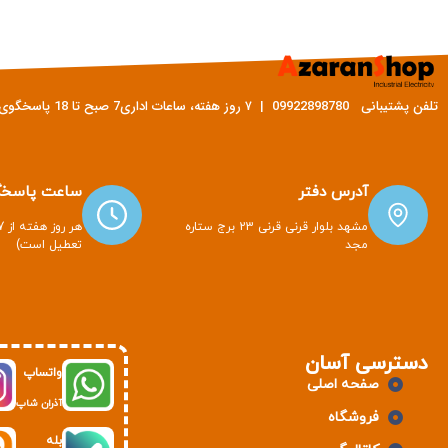
تلفن پشتیبانی 09922898780 | ۷ روز هفته، ساعات اداری7 صبح تا 18 پاسخگوی شما هستیم
آدرس دفتر
ساعت پاسخگ
مشهد بلوار قرنی قرنی 23 برج ستاره
مجد
تعطیل است)
دسترسی آسان
واتساپ
صفحه اصلی
آذران شاپ
فروشگاه
بله