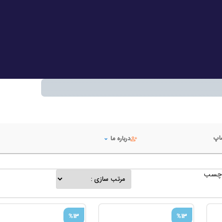
شاپ
درباره ما
 چسب
%13
%13