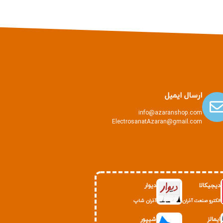
ارسال ایمیل
info@azaranshop.com
ElectrosanatAzaran@gmail.com
دیجیکالا
دیوار
الکترو صنعت آذران
آذران شاپ
ایمالز
شیپور