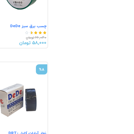
چسب برق سبز DeDe





66,040 تومان
58,000 تومان
%8
نوار آپارات کابل DRT-