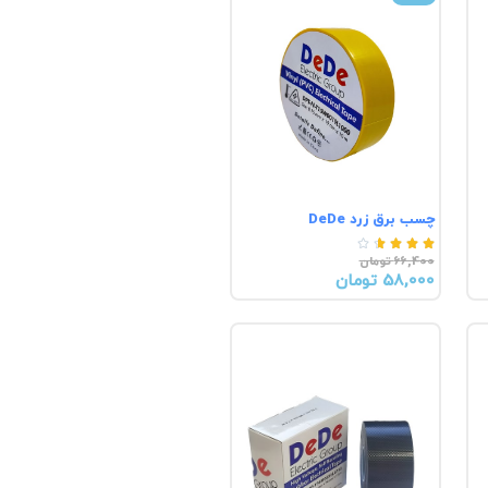
چسب برق زرد DeDe





66,400 تومان
58,000 تومان