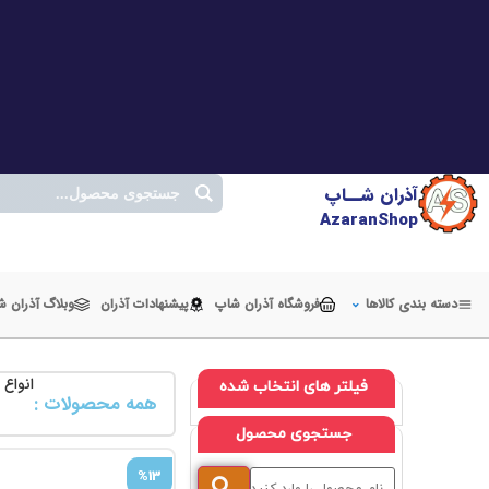
آذران شــاپ
AzaranShop
دسته بندی کالاها
فروشگاه آذران شاپ
پیشنهادات آذران
وبلاگ آذران 
انواع
فیلتر های انتخاب شده
همه محصولات :
جستجوی محصول
%13