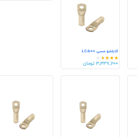
کابلشو مسی LC500





3,337,200 تومان