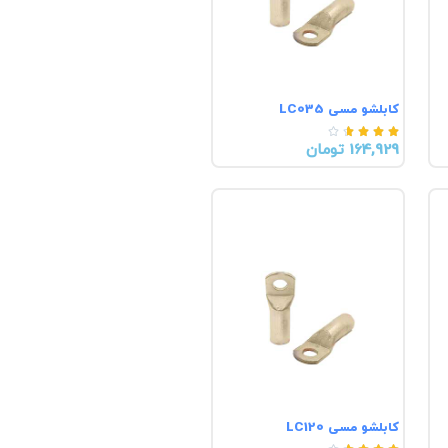
کابلشو مسی LC035





164,929 تومان
کابلشو مسی LC120