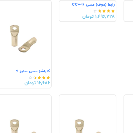
رابط (موف) مسی CC006





1,496,728 تومان
کابلشو مسی سایز 6





16,686 تومان