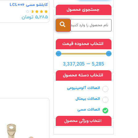
کابلشو مسی LCL006
جستجوی محصول





5,285 تومان
انتخاب محدوده قیمت
3,337,205
—
5,285
انتخاب دسته محصول
اتصالات آلومینیومی
اتصالات بیمتال
اتصالات مسی
انتخاب ویژگی محصول