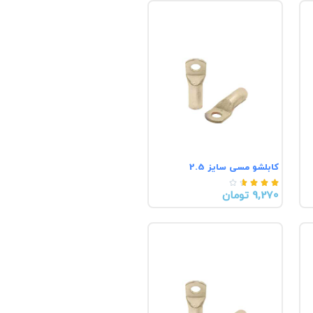
کابلشو مسی سایز 2.5





9,270 تومان