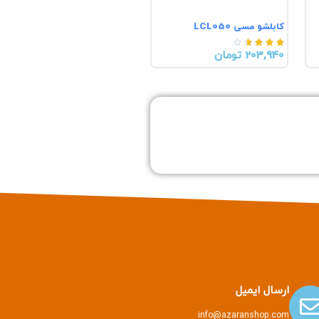
کابلشو مسی LCL050





203,940 تومان
ارسال ایمیل
info@azaranshop.com