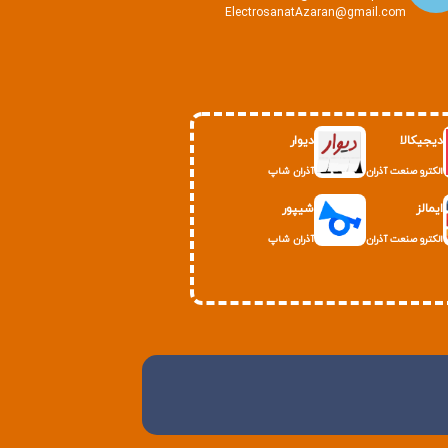
ElectrosanatAzaran@gmail.com
دیجیکالا
دیوار
الکترو صنعت آذران
آذران شاپ
ایمالز
شیپور
الکترو صنعت آذران
آذران شاپ