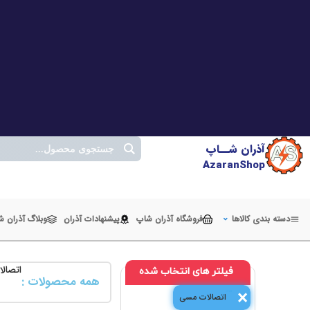
آذران شــاپ
AzaranShop
دسته بندی کالاها
فروشگاه آذران شاپ
پیشنهادات آذران
وبلاگ آذران 
اتصال
فیلتر های انتخاب شده
همه محصولات :
×
فیلتر دسته بندی اتصالات کابل
اتصالات مسی