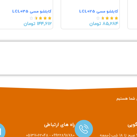
کابلشو مسی LCL025
کابلشو مسی LCL035










85,284 تومان
144,612 تومان
ویی
راه های ارتباطی
هر روز هفته از 7 صبح تا 18 شب (جمعه
09922898780 - 05137062048