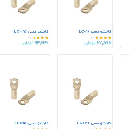
کابلشو مسی LC016
کابلشو مسی LC025










67,595 تومان
94,632 تومان
کابلشو مسی LC070
کابلشو مسی LC095