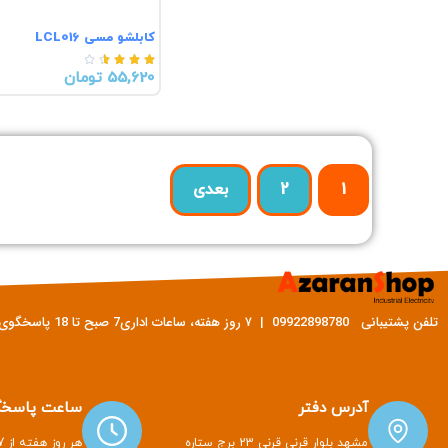
کابلشو مسی LCL016





55,620 تومان
1
2
بعدی
تلفن پشتیبانی 09922898780 | ۷ روز هفته، ساعات اداری7 صبح تا 18 پاسخگوی شما هستیم
آدرس دفتر
ساعت پاسخگ
مشهد بلوار قرنی قرنی 23 برج ستاره