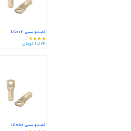
کابلشو مسی LC004





11,124 تومان
کابلشو مسی LC050