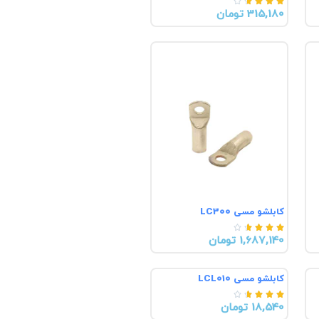





315,180 تومان
کابلشو مسی LC300





1,687,140 تومان
کابلشو مسی LCL010





18,540 تومان