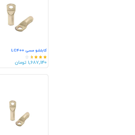
کابلشو مسی LC400





1,687,140 تومان