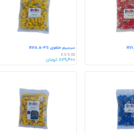
سرسیم حلقوی RV5.5-4S





829,400 تومان