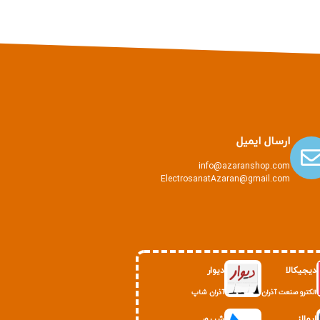
ارسال ایمیل
info@azaranshop.com
ElectrosanatAzaran@gmail.com
دیجیکالا
دیوار
الکترو صنعت آذران
آذران شاپ
ایمالز
شیپور