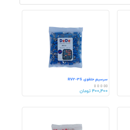
سرسیم حلقوی RV2-3S





400,400 تومان