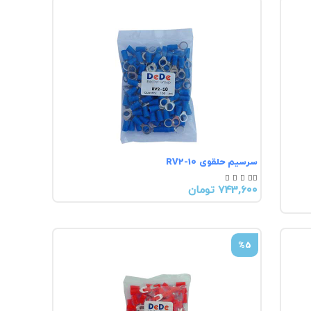
سرسیم حلقوی RV2-10





743,600 تومان
%5