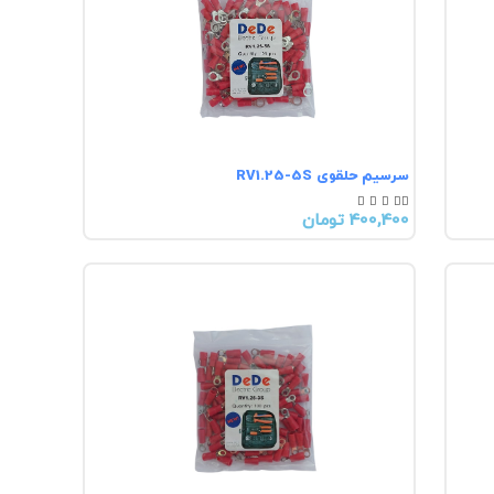
سرسیم حلقوی RV1.25-5S





400,400 تومان