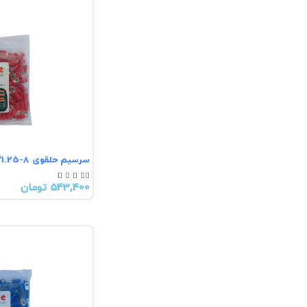
سرسیم حلقوی RV1.25-8





543,400 تومان