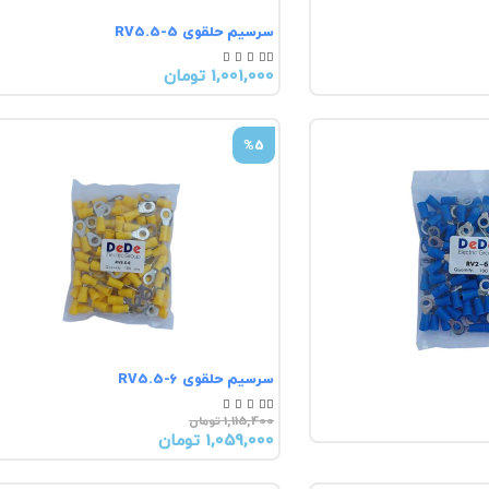
سرسیم حلقوی RV5.5-5





1,001,000 تومان
%5
سرسیم حلقوی RV5.5-6





1,115,400 تومان
1,059,000 تومان