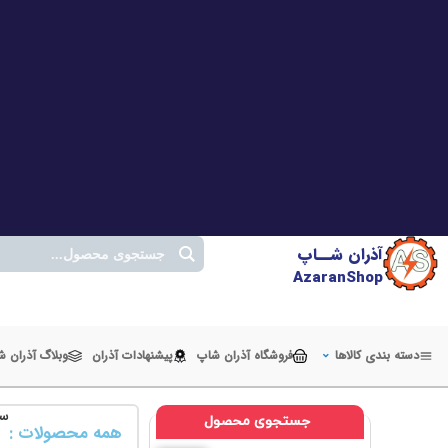
آذران شــاپ
AzaranShop
دسته بندی کالاها
فروشگاه آذران شاپ
پیشنهادات آذران
وبلاگ آذران 
سر
جستجوی محصول
همه محصولات :