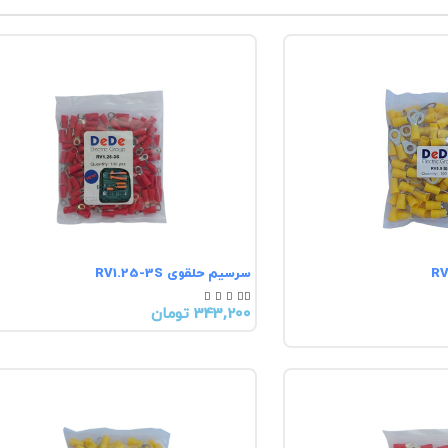
سرسیم حلقوی RV1.25-3S





343,200 تومان