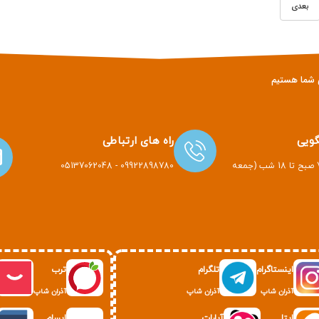
بعدی
ویی
راه های ارتباطی
هر روز هفته از 7 صبح تا 18 شب (جمعه
09922898780 - 05137062048
اینستاگرام
تلگرام
ترب
آذران شاپ
آذران شاپ
آذران شاپ
ایتا
آپارات
ایسام