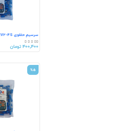
سرسیم حلقوی RV2-4S





400,400 تومان
%5