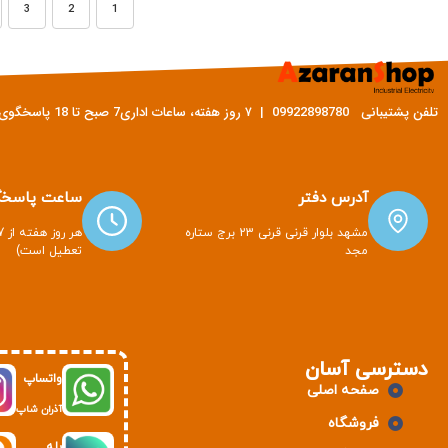
3
2
1
تلفن پشتیبانی 09922898780 | ۷ روز هفته، ساعات اداری7 صبح تا 18 پاسخگوی شما هستیم
آدرس دفتر
ساعت پاسخگ
مشهد بلوار قرنی قرنی 23 برج ستاره
مجد
تعطیل است)
دسترسی آسان
واتساپ
صفحه اصلی
آذران شاپ
فروشگاه
بله