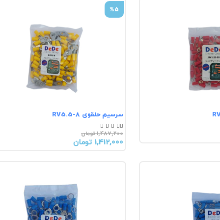
%5
سرسیم حلقوی RV5.5-8





1,487,200 تومان
1,412,000 تومان