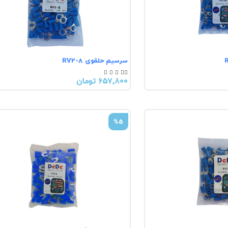
سرسیم حلقوی RV2-8





657,800 تومان
%5