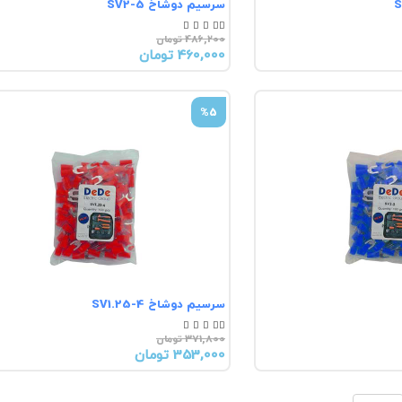
سرسیم دوشاخ SV2-5





486,200 تومان
460,000 تومان
%5
سرسیم دوشاخ SV1.25-4





371,800 تومان
353,000 تومان