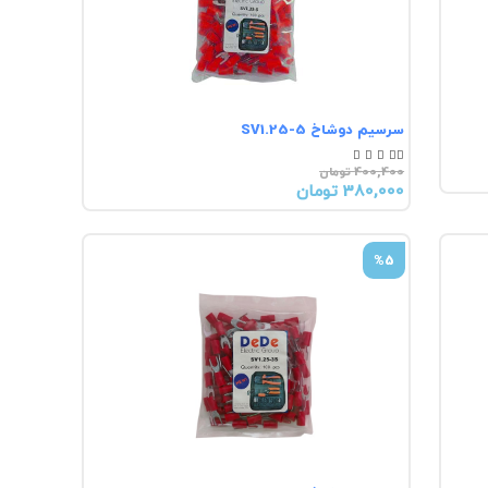
سرسیم دوشاخ SV1.25-5





400,400 تومان
380,000 تومان
%5