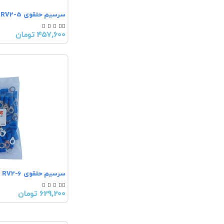
سرسیم حلقوی RV2-5





457,600 تومان
سرسیم حلقوی RV2-6





629,200 تومان