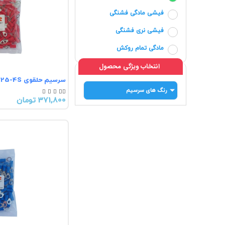
فیشی مادگی فشنگی
فیشی نری فشنگی
مادگی تمام روکش
انتخاب ویژگی محصول
سرسیم حلقوی RV1.25-4S
رنگ های سرسیم





371,800 تومان