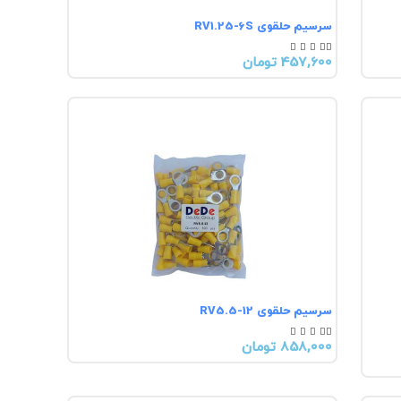
سرسیم حلقوی RV1.25-6S





457,600 تومان
سرسیم حلقوی RV5.5-12





858,000 تومان