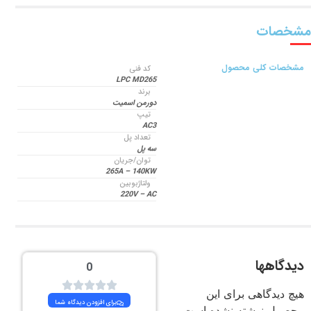
مشخصات
مشخصات کلی محصول
کد فنی
LPC MD265
برند
دورمن اسمیت
تیپ
AC3
تعداد پل
سه پل
توان/جریان
265A – 140KW
ولتاژبوبین
220V – AC
دیدگاهها
0
هیچ دیدگاهی برای این
برای افزودن دیدگاه شما
محصول نوشته نشده است.