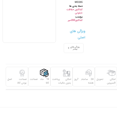
MD265
دسته بندی ها
کنتاکتور
,
حفاظت
تابلوئی
برچسب
کنتاکتور265امپر
ویژگی های
اصلی
ویژگی های
بیشتر
امکان تحویل
24 ساعته, 7روز
امکان پرداخت
18 ماه ضمانت
ضمانت اصل
اکسپرس
هفته
بدون مالیات
کالا
بودن کالا