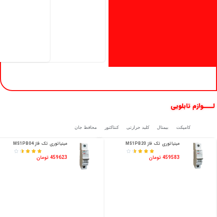
لــــوازم تابلویی
کلیدفیوز
کامپکت
بیمتال
کلید حرارتی
کنتاکتور
محافظ جان
مینیاتوری تک فاز MS1PB20
مینیاتوری تک فاز MS1PB04










459583 تومان
459623 تومان