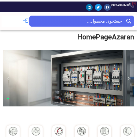
0992-289-8780
HomePageAzaran