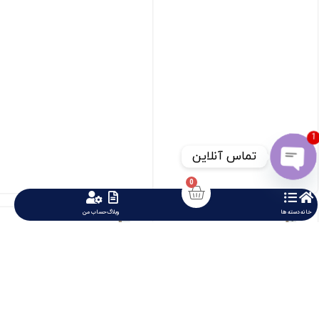
1
تماس آنلاین
Open chaty
0
خانه
دسته ها
وبلاگ
حساب من
مینیاتوری تک فاز MS1PC32
مینیاتوری تک فاز MS1PB10










459623 تومان
459623 تومان