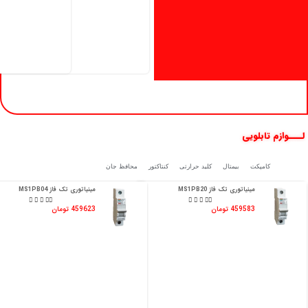
لــــوازم تابلویی
کلیدفیوز
کامپکت
بیمتال
کلید حرارتی
کنتاکتور
محافظ جان
مینیاتوری تک فاز MS1PB20
مینیاتوری تک فاز MS1PB04










459583 تومان
459623 تومان