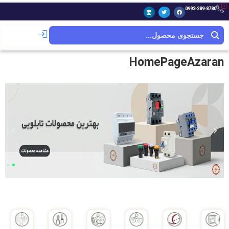
0992-289-8780
HomePageAzaran