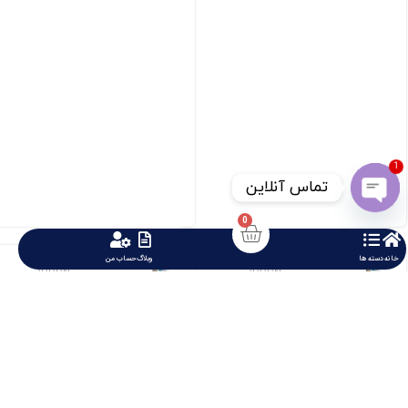
1
تماس آنلاین
Open chaty
0
مینیاتوری تک فاز MS1PC32
مینیاتوری تک فاز MS1PB10
خانه
دسته ها
وبلاگ
حساب من










459623 تومان
459623 تومان