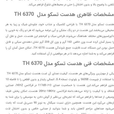
تلفنی با وضوح بالا و بدون اختلال را حتی در محیط‌های شلوغ فراهم می‌کند.
مشخصات ظاهری هدست تسکو مدل TH 6370
هدست تسکو مدل TH 6370 با طراحی کلاسیک و جذاب خود، جلوه‌ای شیک و زیبا به هر
محیطی می‌بخشد.این هدست در دو رنگ مشکی و آبی عرضه می‌شود که هر دو رنگ به خوبی با
دکوراسیون‌های مختلف هماهنگ می‌شوند.طراحی سبک و کم‌حجم این هدست، حمل و نقل آن
را بسیار آسان کرده است.وزن خالص 163 گرم و وزن کل 238 گرم نشان دهنده‌ی سبکی و قابل
حمل بودن این دستگاه است.قابلیت جمع شوندگی هدست TH 6370، امکان حمل آسان آن را
فراهم می‌کند و به شما اجازه می‌دهد تا در هر موقعیتی از آن استفاده کنید.
مشخصات فنی هدست تسکو مدل TH 6370
یکی از مهم‌ترین ویژگی‌های هر هدست، کیفیت صدای آن است.هدست تسکو مدل TH 6370
با استفاده از چیپست 5605B و بلوتوث نسخه 5.4، اتصالی پایدار و بدون قطعی را تا فاصله 10
متری فراهم می‌کند.این هدست با حساسیت صدای 3+/-117dB در فرکانس 1KHZ، صدایی
شفاف و با کیفیت را ارائه می‌دهد.دامنه فرکانسی 20Hz-18KHz هدست، امکان پخش طیف
وسیعی از صداها را فراهم می‌کند که تجربه‌ای بی‌نظیر از گوش دادن به موسیقی را برای شما به
ارمغان می‌آورد.این هدست همچنین دارای نسبت سیگنال به نویز 90 دسی‌بل است که باعث
می‌شود صداهای مزاحم کاهش یابد و شما بتوانید از صدایی خالص و بدون اختلال لذت