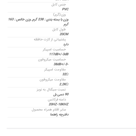
جنس کابل
PVC
وزن(گرم)
وزن با بسته بندی : 238 گرم, وزن خالص : 163
گرم
طول کابل
20CM
پشتیبانی از کارت‌ حافظه
دارد
حساسیت اسپیکر
117dB+/-3dB
حساسیت میکروفون
-38dB+/-3
مقاومت اسپیکر
32Ω
مقاومت میکروفون
2.2KΩ
نسبت سیگنال به نویز
90 دسی بل
دامنه فرکانس
20HZ-18KHZ
سایر اقلام همراه محصول
دفترچه راهنما