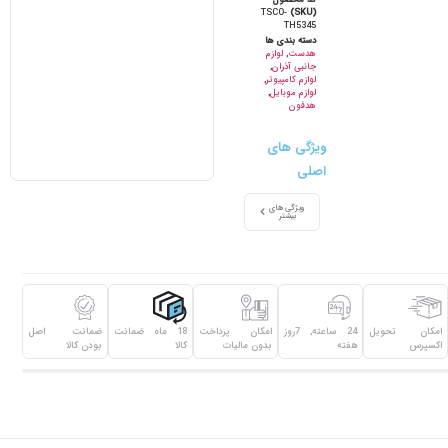
کد محصول
TSCO-
(SKU)
TH5345
دسته بندی ها
هدست
,
لوازم
جانبی آذران
,
لوازم کامپیوتر
,
لوازم موبایل
,
هدفون
ویژگی های
اصلی
ویژگی های
بیشتر
امکان تحویل
24 ساعته, 7روز
امکان پرداخت
18 ماه ضمانت
ضمانت اصل
اکسپرس
هفته
بدون مالیات
کالا
بودن کالا