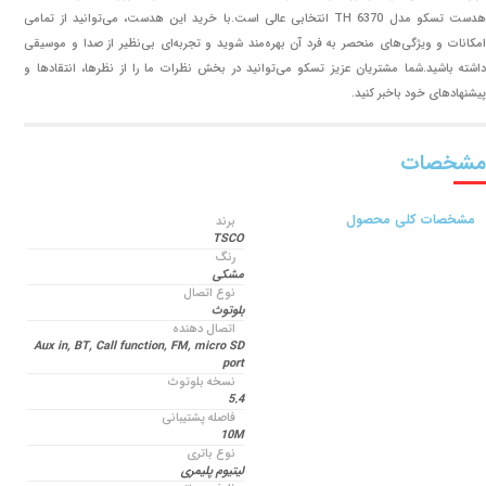
هدست تسکو مدل TH 6370 انتخابی عالی است.با خرید این هدست، می‌توانید از تمامی
امکانات و ویژگی‌های منحصر به فرد آن بهره‌مند شوید و تجربه‌ای بی‌نظیر از صدا و موسیقی
داشته باشید.شما مشتریان عزیز تسکو می‌توانید در بخش نظرات ما را از نظرها، انتقادها و
پیشنهادهای خود باخبر کنید.
مشخصات
مشخصات کلی محصول
برند
TSCO
رنگ
مشکی
نوع اتصال
بلوتوث
اتصال دهنده
Aux in, BT, Call function, FM, micro SD
port
نسخه بلوتوث
5.4
فاصله پشتیبانی
10M
نوع باتری
لیتیوم پلیمری