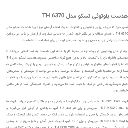
هدست بلوتوثی تسکو مدل TH 6370
تصور کنید که در یک روز پر از شلوغی و فعالیت، به یک لحظه آرامش نیاز دارید.هدست تسکو مدل
TH 6370 با صدای شفاف و بی‌نظیر خود، شما را به دنیایی متفاوت از آرامش و لذت می‌برد.این
هدست با طراحی زیبا و جمع‌وجور خود، همراهی ایده‌آل برای تمام لحظات شماست
.چه در حال پیاده‌روی در پارک، چه در محیط کار یا خانه، این هدست به شما امکان می‌دهد تا
موسیقی دلخواه‌تان را با کیفیت بالا و بدون هیچ‌گونه مزاحمتی بشنوید.هدست تسکو مدل TH
6370 با قابلیت‌های متنوع و طراحی ارگونومیک، راحتی و کاربردی بودن را در یک بسته کامل به
شما ارائه می‌دهد.با باتری قدرتمند و اتصالات بی‌سیم پایدار، می‌توانید از موسیقی و تماس‌های
خود لذت ببرید بدون اینکه نگران تمام شدن شارژ باتری باشید.این هدست با وزن سبک و قابلیت
جمع شوندگی، به راحتی در کیف یا جیب شما جا می‌شود و همراه همیشگی شما در هر مکانی
خواهد بود.
ایرباد TH 6325 TWS با طراحی زیبا و ارگونومیک، راحتی و دوام بالا را تضمین می‌کند. ایربادها
با ابعاد 18.719.532.0 میلی‌متر و وزن هر کدام 3.2 گرم، به راحتی در گوش قرار می‌گیرند و
تجربه‌ای بدون خستگی را حتی در استفاده طولانی مدت ارائه می‌دهند. کیس شارژ کوچک و سبک
با ابعاد 50.822.155.5 میلی‌متر و وزن 39.7 گرم، قابلیت حمل آسان و شارژ سریع را به ارمغان
می‌آورد. یکی از ویژگی‌های برجسته ایرباد TH 6325 TWS، میکروفون‌های دوگانه ENC است که