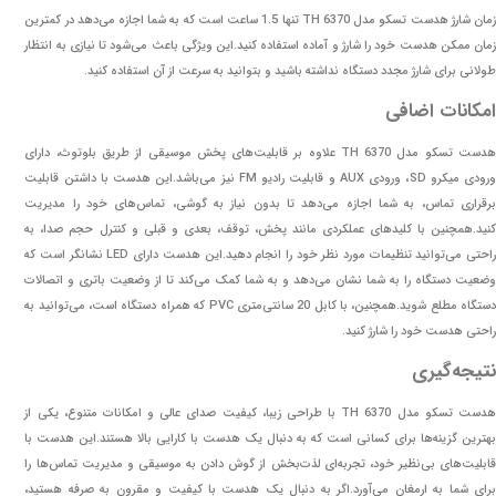
زمان شارژ هدست تسکو مدل TH 6370 تنها 1.5 ساعت است که به شما اجازه می‌دهد در کمترین
زمان ممکن هدست خود را شارژ و آماده استفاده کنید.این ویژگی باعث می‌شود تا نیازی به انتظار
طولانی برای شارژ مجدد دستگاه نداشته باشید و بتوانید به سرعت از آن استفاده کنید.
امکانات اضافی
هدست تسکو مدل TH 6370 علاوه بر قابلیت‌های پخش موسیقی از طریق بلوتوث، دارای
ورودی میکرو SD، ورودی AUX و قابلیت رادیو FM نیز می‌باشد.این هدست با داشتن قابلیت
برقراری تماس، به شما اجازه می‌دهد تا بدون نیاز به گوشی، تماس‌های خود را مدیریت
کنید.همچنین با کلیدهای عملکردی مانند پخش، توقف، بعدی و قبلی و کنترل حجم صدا، به
راحتی می‌توانید تنظیمات مورد نظر خود را انجام دهید.این هدست دارای LED نشانگر است که
وضعیت دستگاه را به شما نشان می‌دهد و به شما کمک می‌کند تا از وضعیت باتری و اتصالات
دستگاه مطلع شوید.همچنین، با کابل 20 سانتی‌متری PVC که همراه دستگاه است، می‌توانید به
راحتی هدست خود را شارژ کنید.
نتیجه‌گیری
هدست تسکو مدل TH 6370 با طراحی زیبا، کیفیت صدای عالی و امکانات متنوع، یکی از
بهترین گزینه‌ها برای کسانی است که به دنبال یک هدست با کارایی بالا هستند.این هدست با
قابلیت‌های بی‌نظیر خود، تجربه‌ای لذت‌بخش از گوش دادن به موسیقی و مدیریت تماس‌ها را
برای شما به ارمغان می‌آورد.اگر به دنبال یک هدست با کیفیت و مقرون به صرفه هستید،