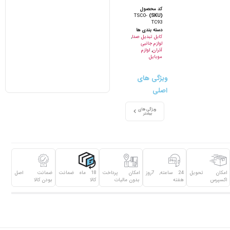
کد محصول
TSCO-
(SKU)
TC93
دسته بندی ها
کابل تبدیل صدا
,
لوازم جانبی
آذران
,
لوازم
موبایل
ویژگی های
اصلی
ویژگی های
بیشتر
امکان تحویل
24 ساعته, 7روز
امکان پرداخت
18 ماه ضمانت
ضمانت اصل
اکسپرس
هفته
بدون مالیات
کالا
بودن کالا