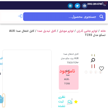
0992-289-8780
خانه
/
لوازم جانبی آذران
/
لوازم موبایل
/
کابل تبدیل صدا
/ کابل انتقال صدا AUX
تسکو مدل TC93
کابل انتقال صدا
قی
AUX برند سکو مدل
TSCO-TC93
کالا
ناموجود
:
کابل
ت
0
صدا
AUX-
TC93
نظری
0
ثبت
امتیاز
نشده