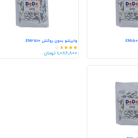
وایرشو بدون روکش EN2510





1,086,800 تومان