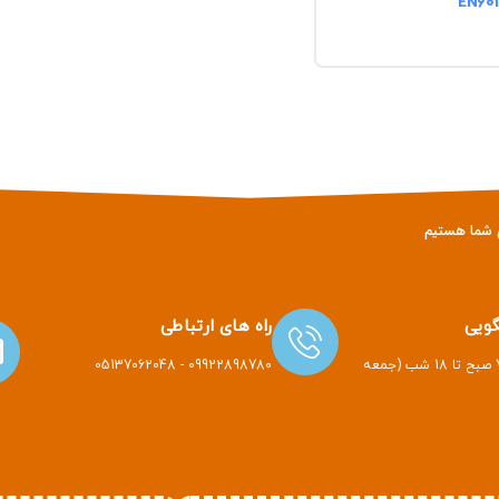
ویی
راه های ارتباطی
هر روز هفته از 7 صبح تا 18 شب (جمعه
09922898780 - 05137062048