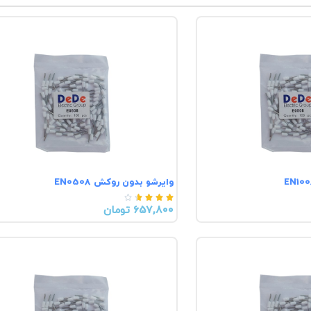
وایرشو بدون روکش EN0508





657,800 تومان