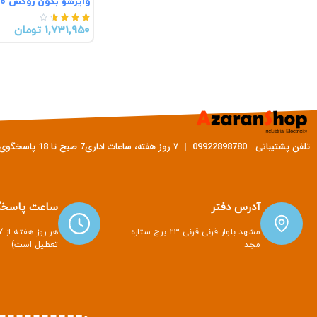
وایرشو بدون روکش EN6010





1,731,950 تومان
تلفن پشتیبانی 09922898780 | ۷ روز هفته، ساعات اداری7 صبح تا 18 پاسخگوی شما هستیم
آدرس دفتر
ساعت پاسخگ
مشهد بلوار قرنی قرنی 23 برج ستاره
مجد
تعطیل است)