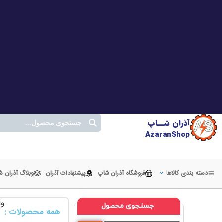
آذران شــاپ
AzaranShop
دسته بندی کالاها
فروشگاه آذران شاپ
پیشنهادات آذران
وبلاگ آذران 
وا
جستجوی محصول
همه محصولات :