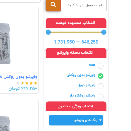
انتخاب محدوده قیمت
1,731,950
—
646,250
انتخاب دسته وایرشو
همه
وایرشو بدون روکش
وایرشو بدون روکش EN1008





وایرشو دوبل
646,250 تومان
وایرشو روکش دار
انتخاب ویژگی محصول
رنگ های وایرشو