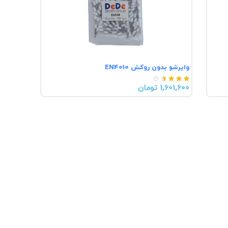
وایرشو بدون روکش EN4010





1,601,600 تومان