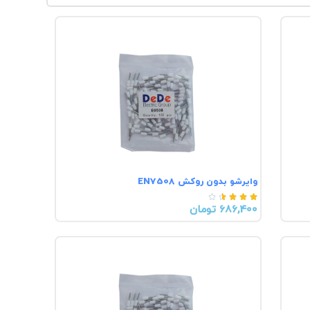
وایرشو بدون روکش EN7508





686,400 تومان