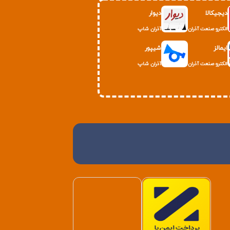
دیجیکالا
دیوار
الکترو صنعت آذران
آذران شاپ
ایمالز
شیپور
الکترو صنعت آذران
آذران شاپ