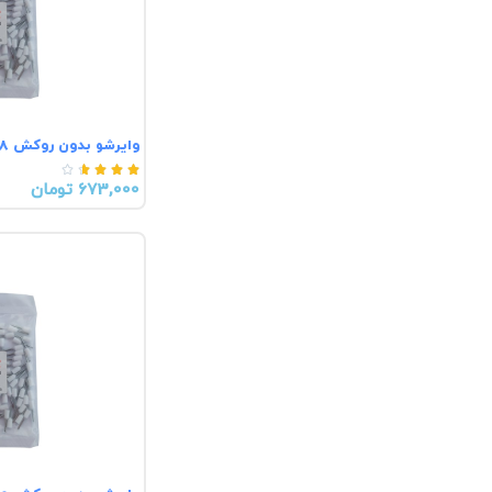
وایرشو بدون روکش EN1508





673,000 تومان