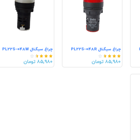
چراغ سیگنال PL22S-048R
چراغ سیگنال PL22S-048W










85,980 تومان
85,980 تومان