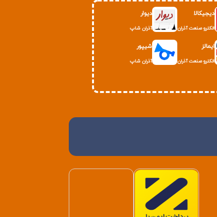
دیجیکالا
دیوار
الکترو صنعت آذران
آذران شاپ
ایمالز
شیپور
الکترو صنعت آذران
آذران شاپ