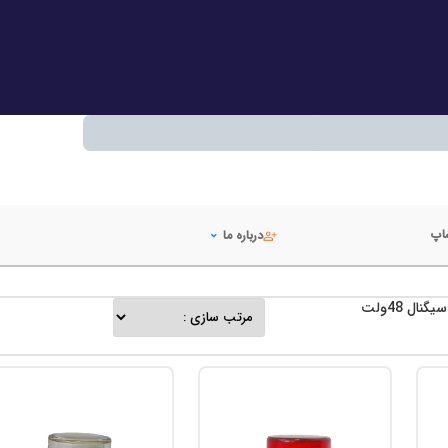
شاپ
درباره ما
نال 48ولت