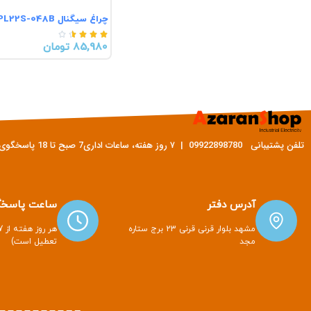
چراغ سیگنال PL22S-048B





85,980 تومان
تلفن پشتیبانی 09922898780 | ۷ روز هفته، ساعات اداری7 صبح تا 18 پاسخگوی شما هستیم
آدرس دفتر
ساعت پاسخگ
مشهد بلوار قرنی قرنی 23 برج ستاره
مجد
تعطیل است)