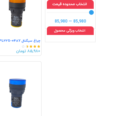
انتخاب محدوده قیمت
85,980
—
85,980
انتخاب ویژگی محصول
چراغ سیگنال PL22S-048Y





85,980 تومان