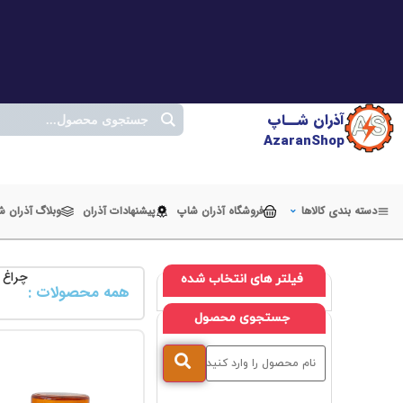
آذران شــاپ
AzaranShop
دسته بندی کالاها
فروشگاه آذران شاپ
پیشنهادات آذران
وبلاگ آذران 
چراغ سیگ
فیلتر های انتخاب شده
همه محصولات :
جستجوی محصول