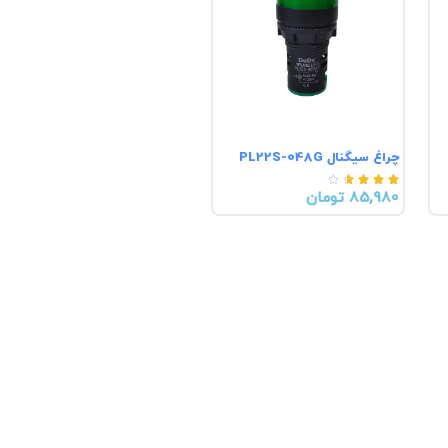
چراغ سیگنال PL22S-048G





85,980 تومان