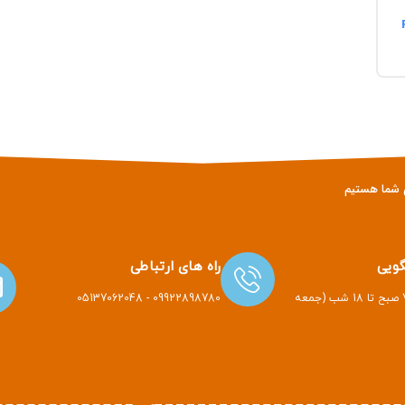
ویی
راه های ارتباطی
هر روز هفته از 7 صبح تا 18 شب (جمعه
09922898780 - 05137062048