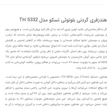
هندزفری گردنی بلوتوثی تسکو مدل TH 5332
اگر به فکر سلامتی‌تان باشید اولین چیزی که باید به آن فکر کنید ورزش‌کردن است. و هیچ‌چیز بهتر
از موسیقی نمی‌تواند انگیزه‌بخش حرکت و نرمش باشد.پژوهش‌ها نشان داده‌اند که ترکیب
ورزش و موسیقی نه‌تنها عملکرد جسمانی را بهبود می‌بخشد بلکه در کاهش استرس و افزایش
تمرکز نیز نقش مؤثری دارد.ثابت شده است که امواج موسیقایی علاوه بر ایجاد علاقه برای تحرک
و ورزش، می‌تواند روی مغز انسان تأثیرات مثبتی از نظر روانی بگذارند.اینجاست که حضور یک
ابزار جانبی برای گوش جان‌سپردن به موسیقی ضروری می‌شود.ایرفون گردنبندی تسکو مدل TH
5332 که مجهز به بلوتوث نسخه 4.1 است، می‌تواند در هنگام ورزش، مکالمه، گوش‌دادن به کتاب
صوتی و… به کمک شما بیاید.
هدفون «تسکو» (Tsco) مدل «TH 5332» محصولی با طراحی منحصربه‌فرد از این برند است.
بند این هدفون دور گردن قرار می‌گیرد و پدهای داخل گوشی به صورت مخفی داخل آن قرار دارند
که موقع استفاده می‌توانید آن‌ها را بیرون بیاورید. این طراحی، راحتی بسیار بیشتری را فراهم
می‌کند و باعث می‌شود از افتادن هدفون جلوگیری شود. وزن آن 67 گرم و بسیار سبک است و
هیچ فشاری به گردنتان وارد نمی‌کند. این مدل به‌واسطه‌ی بلوتوث نسخه‌ی 4.1 به موبایل یا
تبلت متصل می‌شود. این هدفون مجهز به میکروفون داخلی است و کاربران می‌توانند با آن به