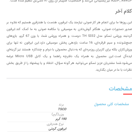
A2DP, AVRCP نیز پشتیبانی می‌کند و حساسیت اسپیکر آن روی 97 دسی‌بل تنظیم شده است.
کلام آخر
این روزها ما برای انجام هر کار صوتی نیازمند یک ایرفون، هدست یا هندزفری هستیم که علاوه بر
صدور دستورات صوتی، هنگام گوش‌دادن به موسیقی یا مکالمه صوتی به ما کمک کند.ایرفون
گردنبند ورزشی تسکو مدل TH 5332 دوست و همراه ورزشی شما، با وزن 67 گرم، بازوهای
جمع‌شونده و سیم قرقره‌ای، 16 ساعت بازدهی پخش موسیقی دارد.این ایرفون نه تنها برای
ورزش‌کاران بلکه برای کاربران روزمره‌ای که به دنبال محصولی با دوام و چندکاره هستند نیز گزینه‌ای
ایده‌آل است.این محصول به همراه یک دفترچه راهنما و یک کابل Micro USB عرضه
می‌شود.شما مشتریان عزیز تسکو می‌توانید هر گونه سؤال، انتقاد و یا پیشنهاد را از طریق بخش
نظرات با ما در میان بگذارید.
مشخصات
مشخصات کلی محصول
برند
TSCO
وزن(گرم)
190 گرم
نوع هندزفری
ایرفون, گردنی