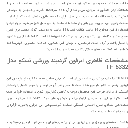
مکالمه بپردازند. محدوده‌ی عملکرد آن ده متر است. این امر به این معناست که پس از
هماهنگ‌کردن هدفون با موبایل، می‌توانید از آن تا ده متر فاصله بگیرید و همچنان به موسیقی
گوش کنید یا به مکالمه ادامه دهید. این مدل دارای یک عدد باتری داخلی است که از کیفیت
ساخت بالایی بهره می‌برد. این باتری در مدت 3.5 ساعت به طور کامل شارژ می‌شود. می‌توانید با
استفاده از این هدفون 16 ساعت مکالمه کنید یا 18 ساعت به موسیقی گوش دهید. برای کنترل
سطح صدا و مکالمه، روی بند دور گردنی آن، چند دکمه تعبیه شده است که استفاده از این هدفون
را بسیار راحت‌‎تر کرده است. درمجموع با تهیه‌ی این هدفون، صاحب محصولی خوش‌ساخت
خواهید شد که تا مدت‌های طولانی کارایی بسیار خوبی ارائه می‌کند.
مشخصات ظاهری ایرفون گردنبند ورزشی تسکو مدل
TH 5332
TH 5332 یک ایرفون گردنی مناسب ورزش است که وزنی معادل حدود 67 گرم دارد.بازوهای این
ایرفون به‌صورت تاشو طراحی شده است تا حمل‌ونقل آن در کیف و یا جیب شلوار را راحت‌تر
کند.یکی از مزایای طراحی این محصول، توجه به کاهش فشار روی گردن در استفاده طولانی‌مدت
است.علاوه بر این، با طراحی ارگونومیک و گوشواره‌های سبک، TH 5332 می‌تواند برای
ساعت‌های متمادی بدون احساس خستگی استفاده شود.سیم‌های این ایرفون به‌صورت قرقره‌ای
و جمع‌شونده طراحی شده‌اند.
با کمک دکمه‌های روی بازوی این ایرفون می‌توانید سیم‌های آن را جمع کنید.طراحی جمع‌شونده