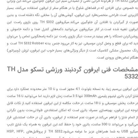
ایرفون TH 5332 از هرگونه خرابی ناشی از کشیدگی سیم این ایرفون جلوگیری می‌کند.این ویژگی
به‌ خصوص برای افرادی که در فضاهای شلوغ یا در هنگام سفر از ایرفون استفاده می‌کنند، بسیار
کاربردی است.طراحی منحصربه‌فرد این ایرفون، گوشی‌های آن را مخفی نگه داشته است و بدین
صورت از گیرکردن یا افتادن آن جلوگیری می‌کند.میکروفون TH 5332 روی بازوی راست این
ایرفون تعبیه شده است.در کنار میکروفون می‌توانید دکمه‌های کنترل صدا و دکمه خاموش و
روشن‌کردن دستگاه را هم ببینید.در سمت دیگر بازوی راست نیز دکمه پاسخگویی تماس را می‌توان
دید که برای قطع و وصل کردن موسیقی نیز به کار می‌رود.جنس بدنه TH 5332 Robber است و
رنگ محصول مشکی کلاسیک است.از ديگر ويژگی‌های بسيار خوب اين ايرفون، لرزش (ويبراتور)
هنگام تماس‌های ورودی است.
مشخصات فنی ایرفون گردنبند ورزشی تسکو مدل TH
5332
این ایرفون بی‌سیم زیبا، به نسخه بلوتوث 4.1 مجهز است و تا 10 متر محدوده عملکرد دارد.برای
شارژ کردن باتری لیتیوم پلیمری 300mAh تنها 3.5 ساعت زمان لازم دارید اما می‌توانید تا 16 ساعت
در حالت پخش موسیقی و تا 18 ساعت در حالت مکالمه از این ایرفون استفاده کنید.از نکات قابل
توجه این ایرفون، بهینه‌سازی مصرف باتری است که امکان استفاده‌ی طولانی‌مدت بدون نگرانی
از اتمام شارژ را فراهم می‌کند.در صورت عدم استفاده از ایرفون، باتری آن در حالت استندبای قرار
می‌گیرد و می‌تواند تا 300 ساعت، باتری خود را حفظ کند.این ایرفون به همراه یک شارژر تایپ
میکرو USB به شما همراهان عزیز ما عرضه می‌شود.TH 5332 از پروفایل‌های HSP, HFP,