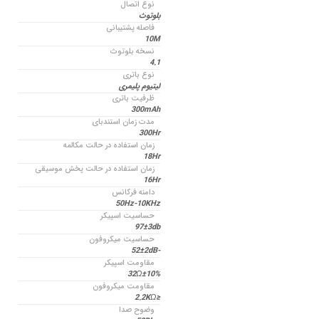
نوع اتصال
بلوتوث
فاصله پشتیبانی
10M
نسخه بلوتوث
4.1
نوع باتری
لیتیوم پلیمری
ظرفیت باتری
300mAh
مدت زمان استندبای
300Hr
زمان استفاده در حالت مکالمه
18Hr
زمان استفاده در حالت پخش موسیقی
16Hr
دامنه فرکانس
50Hz-10KHz
حساسیت اسپیکر
97±3db
حساسیت میکروفون
-52±2dB
مقاومت اسپیکر
32Ω±10%
مقاومت میکروفون
≤2.2KΩ
وضوح صدا