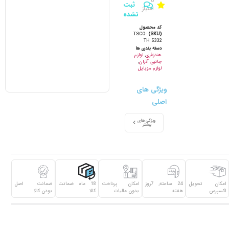
0
ثبت
امتیاز
نشده
کد محصول
TSCO-
(SKU)
TH 5332
دسته بندی ها
هندزفری
,
لوازم
جانبی آذران
,
لوازم موبایل
ویژگی های
اصلی
ویژگی های
بیشتر
امکان تحویل
24 ساعته, 7روز
امکان پرداخت
18 ماه ضمانت
ضمانت اصل
اکسپرس
هفته
بدون مالیات
کالا
بودن کالا