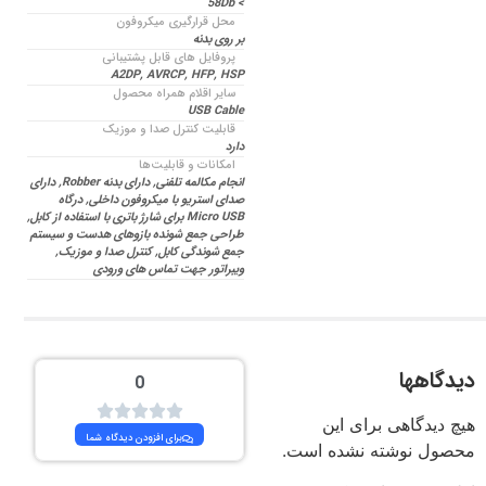
> 58Db
محل قرارگیری میکروفون
بر روی بدنه
پروفایل های قابل پشتیبانی
A2DP, AVRCP, HFP, HSP
سایر اقلام همراه محصول
USB Cable
قابلیت کنترل صدا و موزیک
دارد
امکانات و قابلیت‌ها
انجام مکالمه تلفنی, دارای بدنه Robber, دارای
صدای استریو با میکروفون داخلی, درگاه
Micro USB برای شارژ باتری با استفاده از کابل,
طراحی جمع شونده بازوهای هدست و سیستم
جمع شوندگی کابل, کنترل صدا و موزیک,
ویبراتور جهت تماس های ورودی
دیدگاهها
0
هیچ دیدگاهی برای این
برای افزودن دیدگاه شما
محصول نوشته نشده است.