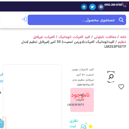
0992-289-8780
خانه
/
حفاظت تابلوئی
/
کلید کامپکت اتوماتیک
/
کامپکت غیرقابل
تنظیم
/ کلیداتوماتیک کامپکت|دورمن اسمیت| 50 آمپر |غیرقابل تنظیم |مدل
LM3S3P50TF
کلید کامپکت دورمن
قی
اسمیت 50 آمپر
غیرقابل تنظیم مدل
کالا
LM3S3P50TF
:
ت
ناموجود
3
کلید
کامپکت
LM3S3P50TF
نظری
0
ثبت
امتیاز