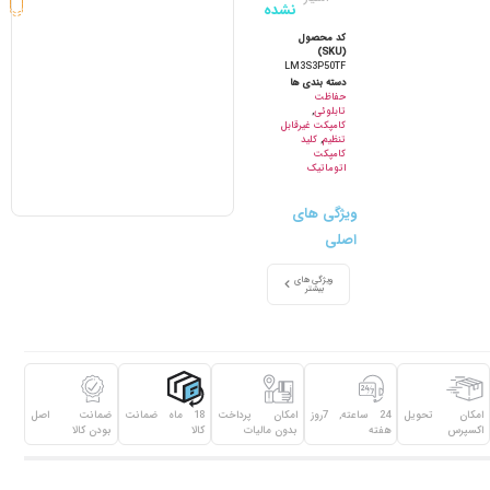
نشده
کد محصول
(SKU)
LM3S3P50TF
دسته بندی ها
حفاظت
تابلوئی
,
کامپکت غیرقابل
تنظیم
,
کلید
کامپکت
اتوماتیک
ویژگی های
اصلی
ویژگی های
بیشتر
امکان تحویل
24 ساعته, 7روز
امکان پرداخت
18 ماه ضمانت
ضمانت اصل
اکسپرس
هفته
بدون مالیات
کالا
بودن کالا