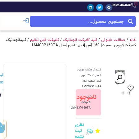
0992-289-8780
خانه
/
حفاظت تابلوئی
/
کلید کامپکت اتوماتیک
/
کامپکت قابل تنظیم
/ کلیداتوماتیک
کامپکت|دورمن اسمیت| 160 آمپر |قابل تنظیم |مدل LM4S3P160TA
کلید کامپکت دورمن
قی
اسمیت 160 آمپر
قابل تنظیم مدل
کالا
LM4S3P160TA
:
ت
ناموجود
1
کلید
کامپکت
LM4S3P160TA
نظری
0
ثبت
امتیاز
نشده