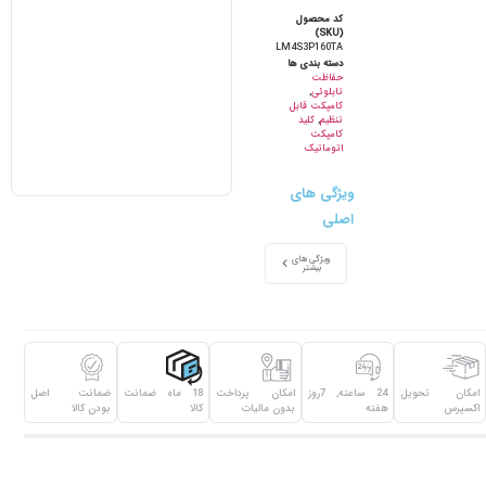
کد محصول
(SKU)
LM4S3P160TA
دسته بندی ها
حفاظت
تابلوئی
,
کامپکت قابل
تنظیم
,
کلید
کامپکت
اتوماتیک
ویژگی های
اصلی
ویژگی های
بیشتر
امکان تحویل
24 ساعته, 7روز
امکان پرداخت
18 ماه ضمانت
ضمانت اصل
اکسپرس
هفته
بدون مالیات
کالا
بودن کالا