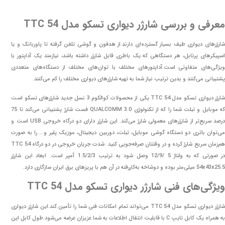
معرفی و بررسی شارژر دیواری تسکو مدل TTC 54
شارژرهای دیواری طیف بسیار گسترده‌ای دارند.از هدفون و گوشی تلفن گرفته تا پاوربانک و یا
اسپیکرهای پرتابل، هر دستگاهی که یک باطری قابل شارژر داشته باشد، نیازمند یک آداپتور با
ویژگی‌های متفاوتی است.آداپتورهای مختلف با توان‌های مختلف از دستگاه‌های متعددی
پشتیبانی می‌کنند و بدین ترتیب نیاز شما به تهیه شارژرهای دیواری مختلف را کم می‌کنند.
ارژر دیواری تسکو مدل TTC 54
یکی از محصولات کوالکوم 3 نسل جدید شارژرهای تسکو است
که موبایل و تبلت شما را که از تکنولوژی QUALCOMM 3.0 فست شارژ پشتیبانی می‌کند تا 75
درصد سریع‌تر از شارژرهای معمولی شارژ می‌کند. این شارژر دارای دو درگاه خروجی USB است و
می‌توان باتری دو دستگاه گوشی موبایل، تبلت، دوربین دیجیتال، موزیک ‌پلیر و… را به صورت
هم‌زمان سریع شارژ کرده و در وقتتان صرفه‌جویی کنید. شدت جریان خروجی در دو درگاه TTC 54
در صورتی که به ولتاژ 5 /12/9 وصل شود به ترتیب 1.5/2/3 آمپر است. ابعاد این شارژر
54x43x25.5 میلی‌متر بوده و دوشاخه‌ به‌کاررفته در آن هم با پریزهای برق ایران سازگاری دارد.
ویژگی‌های فنی شارژر دیواری تسکو مدل TTC 54
شارژر دیواری تسکو مدل TTC 54 می‌تواند تمام امکانات فنی شما را تأمین کند.این شارژر دیواری
به همراه یک کابل تایپ C با قابلیت انتقال اطلاعات به شما عزیزان عرضه می‌شود.طول کابل این