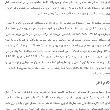
شارژر 100 سانتی‌متر معادل یک متر است و می‌تواند دامنه عملکرد خوبی در اختیار شما قرار
دهد.این دستگاه هم از جریان برق AC و هم از جریان برق DC پشتیبانی می‌کند.این دو جریان
برق بر حسب قدرت و شیوه حرکت الکترون‌ها ویژگی‌های متفاوتی دارند.
شما می‌توانید با اتصال دستگاه موردنظرتان به پورت A1 این دستگاه، جریان برق DC و با اتصال
آن به پورت A2 جریان برق AC به دستگاهتان وارد کنید.همچنین هر دو پورت این دستگاه از
جریان‌های 5V3A/9V2A/12V1.5A پشتیبانی می‌کنند.دو درگاه خروجی این شارژر می‌تواند باتری
دو دستگاه گوشی موبایل، تبلت، دوربین دیجیتال، موزیک ‌پلیر و… را به‌صورت هم‌زمان سریع شارژ
کرده و در وقتتان صرفه‌جویی کند.شدت‌جریان خروجی در دو درگاه TTC 54 درصورتی‌که به ولتاژ 5
/12/9 وصل شود به ترتیب 1.5/2/3 آمپر است.جالب است بدانید که دوشاخهٔ به‌کاررفته در این
شارژر دیواری با پریزهای برق ایران سازگاری دارد.شارژر دیواری تسکو TTC 54شارژر دیواری TTC 54
یکی از محصولات کوالکوم 3 نسل جدید شارژرهای تسکو است که می‌تواند موبایل و تبلت‌هایی را
که از تکنولوژی QUALCOMM 3.0 فست‌شارژ پشتیبانی می‌کنند تا 75 درصد سریع‌تر از شارژرهای
معمولی شارژ کند.
کلام آخر
شارژر دیواری یکی از مهم‌ترین ابزارهای جانبی است که تقریباً تمام گجت‌های ما به آن نیاز
دارند.شما بدون یک شارژر دیواری باکیفیت نمی‌تواند دستگاه خودتان را با امنیت و سلامت کافی
شارژر کنید.اکثر دستگاه‌های شما نیازمند شارژری هستند که بتواند یک اتصال امن و پایدار برای شما
ایجاد کنند.اتصالی که کیفیت و امنیت آن تضمین شده باشد. این شارژر دو پورت برای شارژر