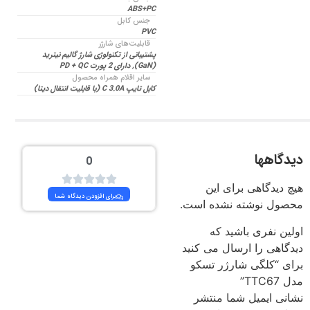
ABS+PC
جنس کابل
PVC
قابلیت‌های شارژر
پشتیبانی از تکنولوژی شارژ گالیم نیترید
(GaN), دارای 2 پورت PD + QC
سایر اقلام همراه محصول
کابل تایپ C 3.0A (با قابلیت انتقال دیتا)
دیدگاهها
0
هیچ دیدگاهی برای این
برای افزودن دیدگاه شما
محصول نوشته نشده است.
اولین نفری باشید که
دیدگاهی را ارسال می کنید
برای “کلگی شارژر تسکو
مدل TTC67”
نشانی ایمیل شما منتشر