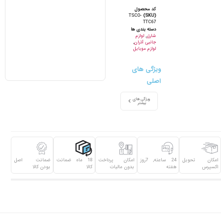
کد محصول
TSCO-
(SKU)
TTC67
دسته بندی ها
شارژر
,
لوازم
جانبی آذران
,
لوازم موبایل
ویژگی های
اصلی
ویژگی های
بیشتر
امکان تحویل
24 ساعته, 7روز
امکان پرداخت
18 ماه ضمانت
ضمانت اصل
اکسپرس
هفته
بدون مالیات
کالا
بودن کالا