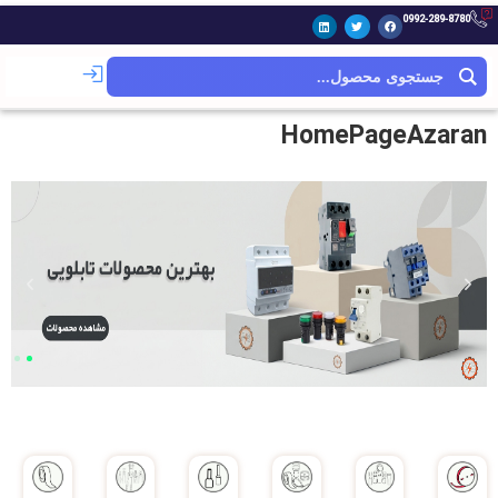
0992-289-8780
HomePageAzaran