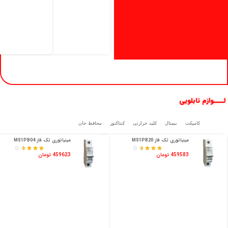
لــــوازم تابلویی
کلیدفیوز
کامپکت
بیمتال
کلید حرارتی
کنتاکتور
محافظ جان
مینیاتوری تک فاز MS1PB20
مینیاتوری تک فاز MS1PB04










459583 تومان
459623 تومان