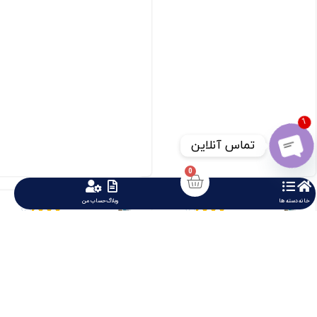
1
تماس آنلاین
0
Open chaty
مینیاتوری تک فاز MS1PC32
مینیاتوری تک فاز MS1PB10
خانه
دسته ها
وبلاگ
حساب من










459623 تومان
459623 تومان