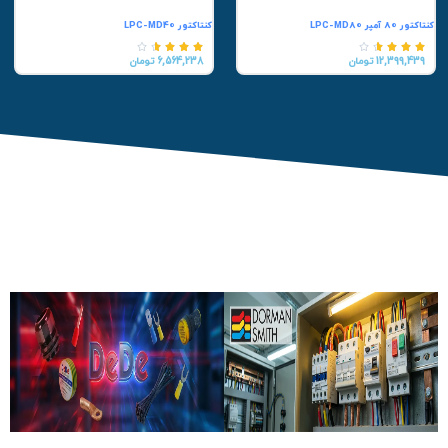
کنتاکتور 80 آمپر LPC-MD80
کنتاکتور LPC-MD40










12,399,439 تومان
6,564,238 تومان