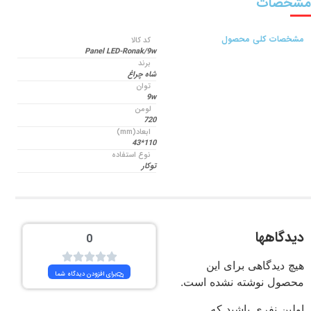
مشخصات
مشخصات کلی محصول
کد کالا
Panel LED-Ronak/9w
برند
شاه چراغ
توان
9w
لومن
720
ابعاد(mm)
110*43
نوع استفاده
توکار
دیدگاهها
0
هیچ دیدگاهی برای این
برای افزودن دیدگاه شما
محصول نوشته نشده است.
اولین نفری باشید که