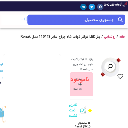
0992-289-8780
خانه
/
روشنایی
/ پنلLED توکار 9وات شاه چراغ سایز 43*110 مدل Ronak
پنلLED توکار 9 وات
قی
دایره ای شاه چراغ
مدل Ronak
کالا
ناموجود
:
پنل 9
ت
0
وات
Ronak
نظری
0
ثبت
امتیاز
نشده
کد محصول
Panel
(SKU)