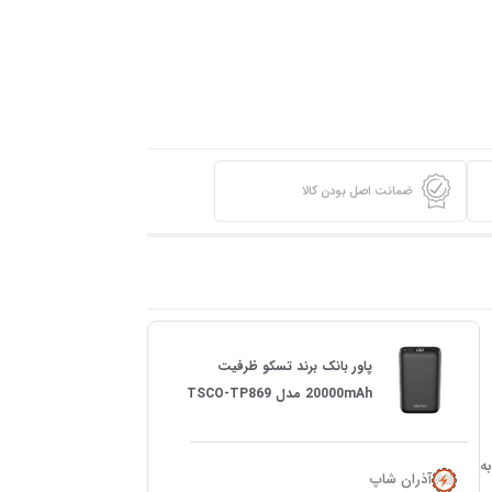
ضمانت اصل بودن کالا
پاور بانک برند تسکو ظرفیت
20000mAh مدل TSCO-TP869
ه
آذران شاپ