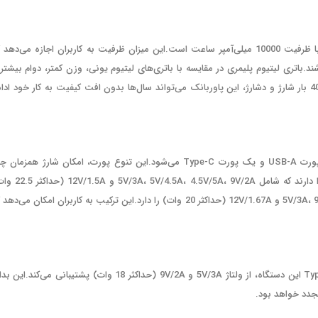
یکی از مهم‌ترین ویژگی‌های پاور بانک TP 930، برخورداری از باتری لیتیوم پلیمری با ظرفیت 10000 میلی‌آمپر ساعت است.این میزان ظرفیت به کاربران اجازه می‌ده
.باتری لیتیوم پلیمری در مقایسه با باتری‌های لیتیوم یونی، وزن کمتر، دوام بیشتر 
ایمنی بالاتری دارد که باعث افزایش طول عمر محصول می‌شود.با چرخه عمر حدود 400 بار شارژ و دشارژ، این پاوربانک می‌تواند سال‌ها بدون افت کیفیت به کار خود اد
پاوربانک تسکو مدل TP 930 به سه پورت خروجی مجهز شده است که شامل دو پورت USB-A و یک پورت Type-C می‌شود.این تنوع پورت، امکان شارژ همزما
دستگاه را فراهم می‌کند.پورت‌های USB-A قابلیت ارائه ولتاژ و جریان‌های متنوعی را دارند که شامل ، 9V/2A
می‌شود.پورت Type-C به عنوان ورودی و خروجی عمل کرده و توانایی ارائه 5V/3A، 9V/2.22A و 12V/1.67A (حداکثر 20 وات) را دارد.این ترکیب به کاربران امکان می‌
یکی از ویژگی‌های مهم TP 930، قابلیت شارژ سریع خود پاوربانک است.ورودی Type-C این دستگاه، از ولتاژ 5V/3A و 9V/2A (حداکثر 18 وات) پشتیبانی می‌کند