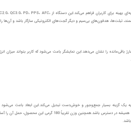
پاوربانک تسکو مدل TP 930 با پشتیبانی از استانداردهای مختلف شارژ سریع، تجربه‌ای بهینه برای کاربران فراهم می‌کند.این دستگاه از C3.0، PD، PPS، AFC
هوشمند، تبلت‌ها، هدفون‌های بی‌سیم و دیگر گجت‌های الکترونیکی سازگار باشد و آن‌ها را 
پاور بانک، وجود صفحه نمایش LCD است که میزان شارژ باقی‌مانده را نشان می‌دهد.این نمایشگر باعث می‌شود که کاربر بتواند میزان ان
16 میلی‌متر طراحی شده که آن را به یک گزینه بسیار جمع‌وجور و خوش‌دست تبدیل می‌کند.این ابعاد باعث می‌شود 
پاوربانک به راحتی در کیف، جیب یا حتی دست جای بگیرد و بدون اشغال فضای زیاد، همیشه در دسترس باشد.همچنین وزن تقریباً 180 گرمی این محصول، حمل آن
اشد.