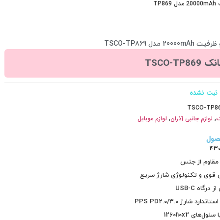
TP
مدل TSCO-TP869
TSCO-TP86
ثبت نشده
TSCO-TP8
ک
,
لوازم جانبی آذران
,
لوازم موبایل
صول
 مقاوم از جنس
 قوی و تکنولوژی شارژ سریع
درگاه USB-C
ارد شارژ PPS PD2.0/3.0
ل‌های 1260110x2