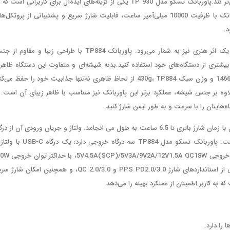
شارژ دارند و اینجاست که یک پاوربانک با کیفیت و قدرتمند می‌تواند زندگی را آسان‌تر کند.پاوربانک تسکو مدل TP 930 یکی از گزینه‌های ایده‌آل برای کاربرانی است
دنبال محصولی با ظرفیت بالا، سرعت شارژ سریع و طراحی مدرن هستند.این پاوربانک با ظرفیت 10000 میلی‌آمپر ساعت، قابلیت شارژ سریع و پشتیبانی از پروتکل
د.
این پاوربانک نه‌ تنها یک دستگاه برای شارژ دستگاه‌های الکترونیک شماست، بلکه یک اثر هنری نیز به شمار می‌رود. پاوربانک TP884 با طراحی زیبا و مقا
نان بیشتری از دستگاه‌های خود استفاده کنید.بدنه شیشه‌ای و متفاوت این دستگاه ظاهر
شیک متفاوت و متمایز به آن می‌بخشد و باعث با ابعاد کوچک و فشرده 1466728.5mm و وزن سبک 430g، TP884 از لحاظ ظاهری نه‌تنها جذابیت خود را حفظ می
لاوه بر جنس شیشه، عملکرد برتر این پاوربانک نیز متناسب با ظاهر زیبای آن است. ب
هایتان را با سرعت و به طور ایمن شارژ کنید.
این شارژر با یک باتری Li-Polymer با ظرفیت 20000mAh تجهیز شده است که معادل با زمان شارژ باتری تا 6.5 ساعت به طول می انجامد. ولتاژ و جریان ورودی آن از 
USB-C به شکل 5V3A/9V2A/12V1.5A با حداکثر توان ورودی 18W قابل تنظیم است. پاوربانک تسکو مدل TP884 سه درگاه خروجی دار
از ویژگی‌های دیگر TP884 می‌توان به سازگاری با انواع دستگاه‌های موبایل، پشتیبانی از استانداردهای شارژ PPS PD2.0/3.0 و QC 2.0/3.0، و همچنین امکان
 را دارد.