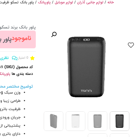
خانه
/
لوازم جانبی آذران
/
لوازم موبایل
/
پاوربانک
/ پاور بانک تسکو ظرفیت 20000mAh مدل 869
پاور بانک برند تسکو ظرفیت 20000mAh 
ناموجود
پاور بانک 9
نظری 
0 امتیاز
کد محصول (SKU)
69
دسته بندی ها
پاوربان
توضیح مختصر مح
وزن سبک 430g
طراحی زیبا و
ظرفیت باتری
جریان ورودی از 
پشتیبانی از استاند
دارای باتری با سلو