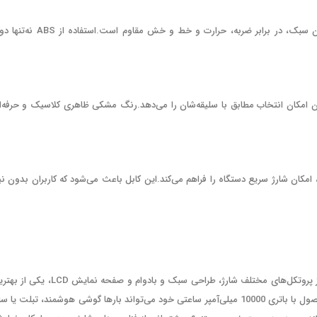
جنس بدنه این پاوربانک از ABS باکیفیت ساخته شده است.این ماده علاوه بر وزن سبک، در برابر ضربه، حرارت و خط و خش مقاوم است.ا
د که به کاربران امکان انتخاب مطابق با سلیقه‌شان را می‌دهد.رنگ مشکی ظاهری کلاسیک و حرفه‌
ین پاور بانک با یک کابل شارژ USB-A به Type-C عرضه می‌شود که با توان 5V/2A، امکان شارژ سریع دستگاه را فراهم می‌کند.این کابل باعث می‌شود که کاربران بدون ن
پاوربانک تسکو مدل TP 930 با ترکیبی از ظرفیت بالا، سرعت شارژ سریع، پشتیبانی از پروتکل‌های مختلف شارژ، طراحی سبک و بادوام و صفحه نمای
گزینه‌ها برای افرادی است که به یک پاوربانک قدرتمند و قابل‌اعتماد نیاز دارند.این محصول با باتری 10000 میلی‌آمپر ساعتی خود می‌تواند بارها گوشی هوشمند، تبلت یا