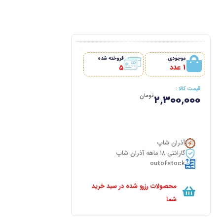
موجودی
فروخته شده
1 عدد
5
قیمت کالا :
تومان
2,300,000
آذران شاپ
گارانتی ۱۸ ماهه آذران شاپ
outofstock
محصولات رزرو شده در سبد خرید
شما