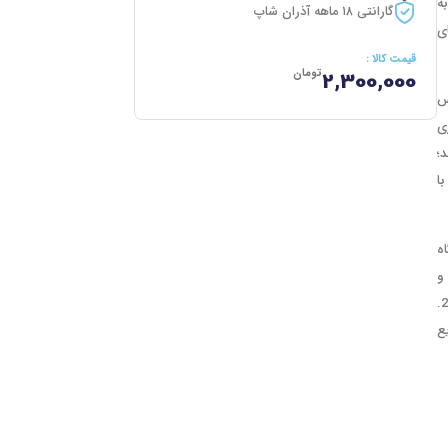
 که به
گارانتی ۱۸ ماهه آذران شاپ
‌های
قیمت کالا :
تومان
2,300,000
وم از جنس
ی
‌کند؛
ا
درگاه
د؛ یک درگاه USB-C با ولتاژ و
جریان خروجی 5V3A/9V2.22A/12V1.65A و دو درگاه USB-A1/A2 با ولتاژ و جریان خروجی 5V4.5A(SCP)/5V3A/9V2A/12V1.5A QC18W، با حداکثر توان خروجی 20W.
 شارژ سریع