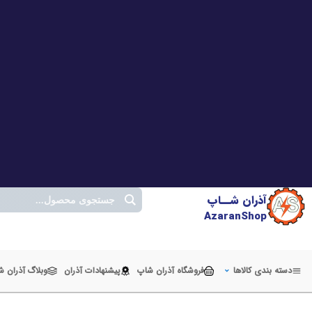
آذران شــاپ
AzaranShop
دسته بندی کالاها
فروشگاه آذران شاپ
پیشنهادات آذران
وبلاگ آذران 