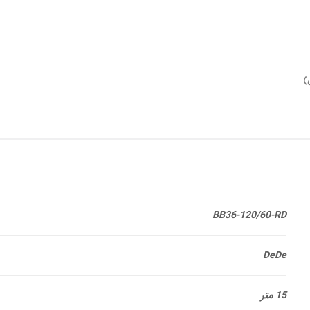
BB36-120/60-RD
DeDe
15 متر