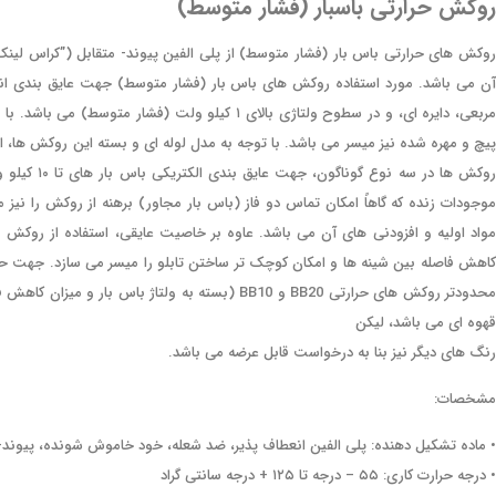
روکش حرارتی باسبار (فشار متوسط)
روکش های حرارتی باس بار (فشار متوسط) از پلی الفین پیوند- متقابل (”کراس لی
آن می باشد. مورد استفاده روکش های باس بار (فشار متوسط) جهت عایق بندی انو
مربعی، دایره ای، و در سطوح ولتاژی بالای ۱ کیلو 
پیچ و مهره شده نیز میسر می باشد. با توجه به مدل لوله ای و بسته این روکش ها، اس
موجودات زنده که گاهاً امکان تماس دو فاز (باس بار مجاور) برهنه از روکش را نی
مواد اولیه و افزودنی های آن می باشد. عاوه بر خاصیت عایقی، استفاده از روکش باس
محدودتر روکش های حرارتی BB20 و BB10 (بسته به ولتا
قهوه ای می باشد، لیکن
رنگ های دیگر نیز بنا به درخواست قابل عرضه می باشد.
مشخصات:
• ماده تشکیل دهنده: پلی الفین انعطاف پذیر، ضد شعله، خود خاموش شونده، پیوند-
• درجه حرارت کاری: ۵۵ – درجه تا ۱۲۵ + درجه سانتی گراد