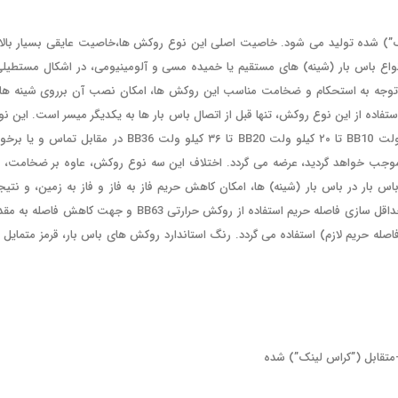
نک”) شده تولید می شود. خاصیت اصلی این نوع روکش ها،خاصیت عایقی بسیار بالا
اع باس بار (شینه) های مستقیم یا خمیده مسی و آلومینیومی، در اشکال مستطیلی
ولت (فشار متوسط) می باشد. با توجه به استحکام و ضخامت مناسب این روکش ها، امکان نصب آن برروی شینه ه
تفاده از این نوع روکش، تنها قبل از اتصال باس بار ها به یکدیگر میسر است. این نو
روکش ها در سه نوع گوناگون، جهت عایق بندی الکتریکی باس بار های تا ۱۰ کیلو ولت BB10 تا ۲۰ کیلو ولت BB20 تا ۳۶ کیلو ولت BB36 در مقابل تماس و
ز موجب خواهد گردید، عرضه می گردد. اختلاف این سه نوع روکش، عاوه بر ضخامت، د
 بار در باس بار (شینه) ها، امکان کاهش حریم فاز به فاز و فاز به زمین، و نتیجت
کاهش فاصله بین شینه ها و امکان کوچک تر ساختن تابلو را میسر می سازد. جهت حداقل سازی فاصله حریم استفاده از روکش حرارتی BB63 و جهت کاهش فاصله
ژ باس بار و میزان کاهش فاصله حریم لازم) استفاده می گردد. رنگ استاندارد روکش های باس بار، قرمز متمایل 
متقابل (”کراس لینک”) شده