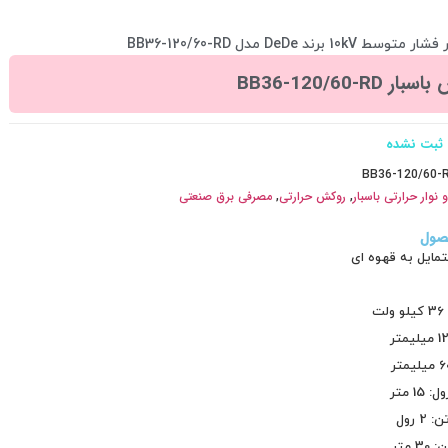
رند DeDe مدل BB36-120/60-RD
ر BB36-120/60-RD
ثبت نشده
BB36-120/60-
نوار حرارتی باسبار
,
روکش حرارتی
,
مصرفی برق صنعتی
صول
تمایل به قهوه ای
ت
1 متر
 رول
 متر