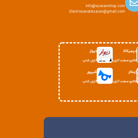
info@azaranshop.com
ElectrosanatAzaran@gmail.com
دیجیکالا
دیوار
الکترو صنعت آذران
آذران شاپ
ایمالز
شیپور
الکترو صنعت آذران
آذران شاپ