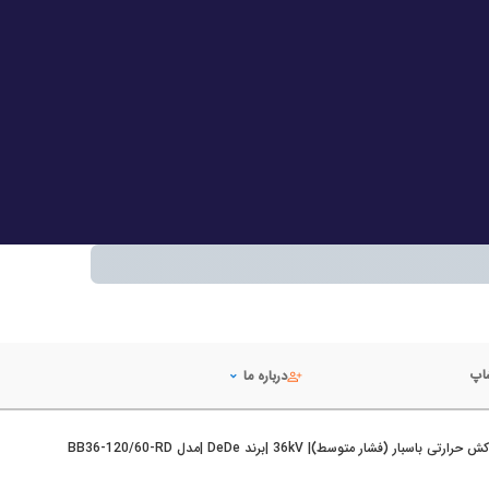
شاپ
درباره ما
ارتی باسبار (فشار متوسط)| 36kV |برند DeDe |مدل BB36-120/60-RD