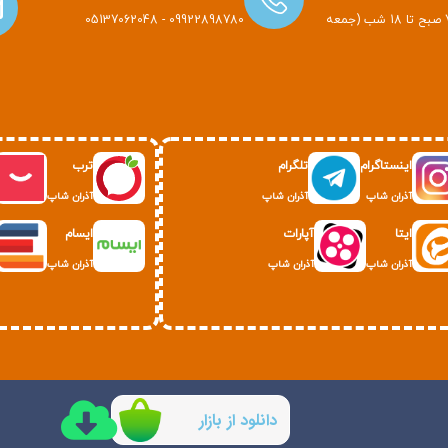
هر روز هفته از 7 صبح تا 18 شب (جمعه
09922898780 - 05137062048
اینستاگرام
تلگرام
ترب
آذران شاپ
آذران شاپ
آذران شاپ
ایتا
آپارات
ایسام
آذران شاپ
آذران شاپ
آذران شاپ
دانلود از بازار