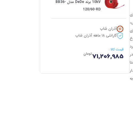
10kV برند DeDe مدل BB36-
120/60-RD
ی
،
آذران شاپ
ای
گارانتی ۱۸ ماهه آذران شاپ
ع
 یا برخورد
قیمت کالا :
ر
تومان
71,206,985
ا
 به مقدار
به