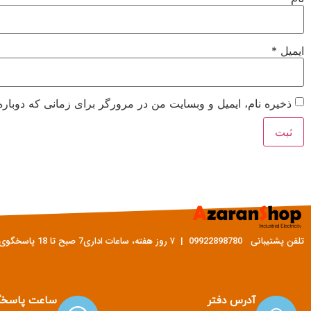
ایمیل
*
ذخیره نام، ایمیل و وبسایت من در مرورگر برای زمانی که دوباره
تلفن پشتیبانی 09922898780 | ۷ روز هفته، ساعات اداری7 صبح تا 18 پاسخگوی شما هستیم
آدرس دفتر
ساعت پاسخگ