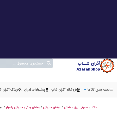
آذران شــاپ
AzaranShop
دسته بندی کالاها
فروشگاه آذران شاپ
پیشنهادات آذران
وبلاگ آذران 
خانه
/
مصرفی برق صنعتی
/
روکش حرارتی
/
روکش و نوار حرارتی باسبار
/ روکش حر