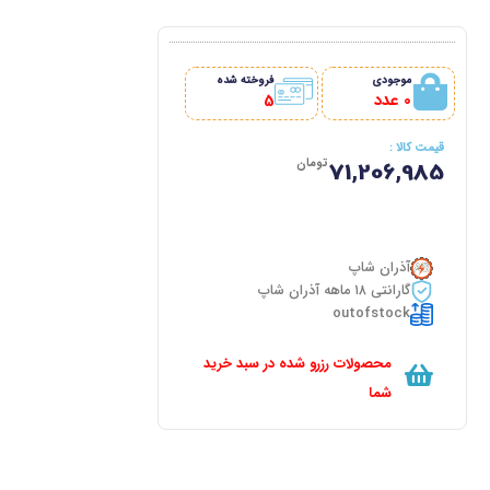
موجودی
فروخته شده
0 عدد
5
قیمت کالا :
تومان
71,206,985
آذران شاپ
گارانتی ۱۸ ماهه آذران شاپ
outofstock
محصولات رزرو شده در سبد خرید
شما