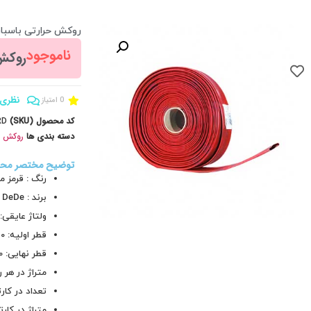
روکش حرارتی باسبار فشار متوسط 10kV ب
ناموجود
روکش باسبا
نظری 
0 امتیاز
کد محصول (SKU)
RD
دسته بندی ها
روکش و 
توضیح مختصر مح
رنگ : قرمز م
برند : DeDe
ولتاژ عایقی: 36 کیلو ول
قطر اولیه: 120 میلیمتر
قطر نهایی: 60 میلیمتر
متراژ در هر رول: 5
تعداد در کارتن: 2
متراژ در کارتن: 30