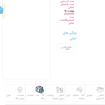
بست کمر بندی
,
بست پلاستیکی
مشکی
برچسب ها
,
DTU25250
بست
کمربندی25سانت
مشکی
ویژگی های
اصلی
ویژگی های
بیشتر
امکان تحویل
24 ساعته, 7روز
امکان پرداخت
18 ماه ضمانت
ضمانت اصل
اکسپرس
هفته
بدون مالیات
کالا
بودن کالا