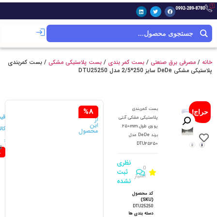
0992-289-8780
خانه
/
مصرفی برق صنعتی
/
بست کمر بندی
/
بست پلاستیکی مشکی
/ بست کمربندی
پلاستیکی مشکی DeDe سایز 250*2/5 مدل DTU25250
سود
بست کمربندی
%8
حراج!
شما
قی
پلاستیکی مشکی آنتی
از
این
یو وی طول 250mm
کالا
محصول
برند DeDe مدل
:
DTU25250
ت
2
20
8
نظری
0
ثبت
امتیاز
نشده
کد محصول
(SKU)
DTU25250
دسته بندی ها