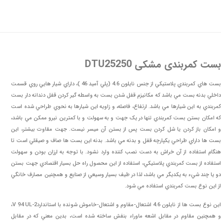
بست کمربندی مشکی DTU25250
بست هاي کمربندي پلاستيکي از جنس نايلون 4.6 (پلي آميد 46 )، داراي شيار هايي روي قسمت
داخلي بدنه بست مي باشد که مکانيزم قفل شدن بست به واسطه گير کردن قفل دندانه دار بست
کمربندي به اين شيارها مي باشد. ارتفاع، فاصله، و زاويه اين شيارها به نحوي طراحي شده است
که امکان بستن بست کمربندي تنها در يک جهت و به سهولت و با کمترين نيرو ممکن مي باشد،
و امکان باز کردن يا شل کردن بست پس از بستن آن ميسر نيست. جهت مقاوت بيشتر، اين
بست ها داراي طراحي يکپارچه قفل و بدنه مي باشد. بدنه اين بست ها صاف و صيقلي است تا
هنگام استفاده از آن خراش به دست نصب کننده وارد نشود. با توجه به ارزان بودن و سهولت
استفاده از بست کمربندي پلاستيکي، استفاده از اين محصول راه حل بسيار اقتصادي جهت بستن
دو يا چند شيء به يکديگر مي باشد، لذا در طيف بسيار وسيعي از صنايع و همچنين مصارف خانگي
از اين نوع بست کمربندي استفاده مي شود.
اين نوع بست ها از نايلون 4.6 اشتعال-مقاوم و اشتعال-خاموش شونده با استاندارد2-V 94 UL،
و همچنين مقاوم در مقابل اشعه ماوراء بنفش ساخته شده است، بدين معني که در مقابل