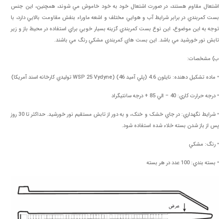
اشتعال مقاوم هستند، در صورت اشتعال خود به خود خاموش مي شوند، همچنين، اين جنس
بست کمربندي در برابر شرايط آب و هوايي مختلف و اشعه ماوراء بنفش مقاومت بالايي دارد، با
توجه به اين موضوع، اين نوع بست کمربندي گزينه بسيار خوبي براي استفاده در محيط باز و زير
تابش نور خورشيد مي باشد. اين بست هاي کمربندي مشکي رنگ مي باشند.
ب) مشخصات:
• ماده تشکيل دهنده: نايلون 4.6 (پلي آميد 46) (WSP 25 Vydyne توليدي کارخانه اسند آمريکا)
• درجه حرارت کاري: 40 – الي 85 + درجه سانتيگراد
• شرايط نگهداري: در جاي خشک و خنک، و به دور از تابش مستقيم نور خورشيد. حداکثر تا 30 روز
پس از باز شدن بسته خلاء شده استفاده شود.
• رنگ: مشکي
• بسته بندي: 100 عدد در هر بسته