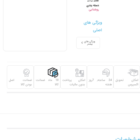
ZTL/20w
دسته بندی
روشنایی
ویژگی های
اصلی
ویژگی های
بیشتر
امکان تحویل
24 ساعته, 7روز
امکان پرداخت
18 ماه ضمانت
ضمانت اصل
اکسپرس
هفته
بدون مالیات
کالا
بودن کالا
مشخصات