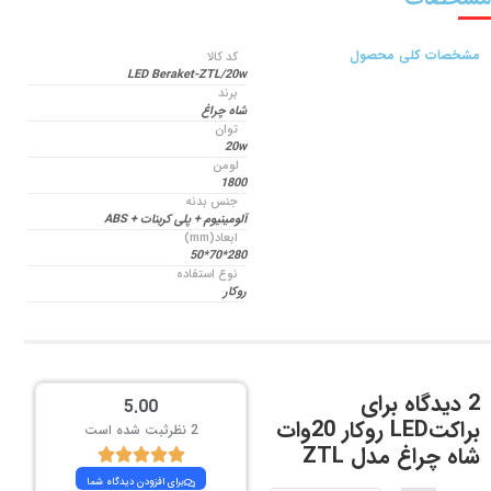
مشخصات کلی محصول
کد کالا
LED Beraket-ZTL/20w
برند
شاه چراغ
توان
20w
لومن
1800
جنس بدنه
آلومینیوم + پلی کربنات + ABS
ابعاد(mm)
280*70*50
نوع استفاده
روکار
2 دیدگاه برای
5.00
براکتLED روکار 20وات
2 نظرثبت شده است
شاه چراغ مدل ZTL
برای افزودن دیدگاه شما