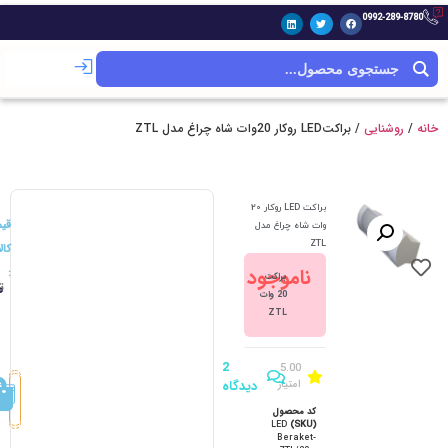
0992-289-8780
خانه
/
روشنایی
/ براکتLED روکار 20وات شاه چراغ مدل ZTL
براکت LED روکار 20
قی
وات شاه چراغ مدل
ZTL
کالا
ناموجود
:
براکت
ت
0
20 وات
ZTL
2
5.00
امتیاز
دیدگاه
کد محصول
LED
(SKU)
Beraket-