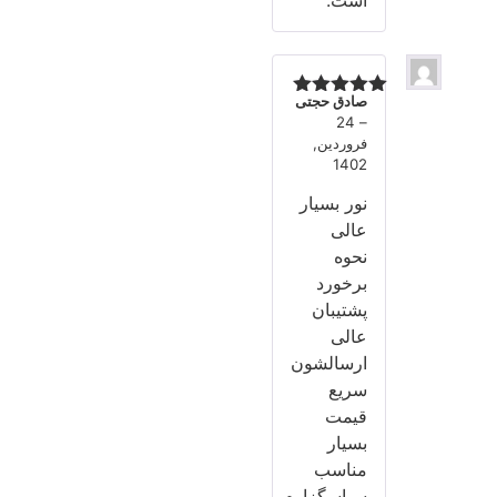
صادق حجتی
نمره
5
از 5
24
–
فروردین,
1402
نور بسیار
عالی
نحوه
برخورد
پشتیبان
عالی
ارسالشون
سریع
قیمت
بسیار
مناسب
سپاسگزارم