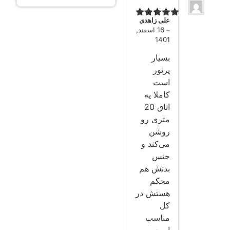
علی زاهدی
نمره
5
از 5
–
16 اسفند,
1401
بسیار
پرنور
است
کاملا یه
اتاق 20
متری رو
روشن
می‌کند و
جنس
بدنش هم
محکم
هستش در
کل
مناسب
است.