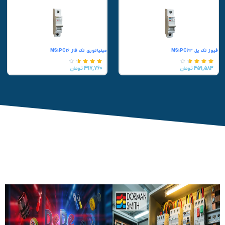
فیوز تک پل MS1PC63
مینیاتوری تک فاز MS1PC16










459,583 تومان
497,760 تومان