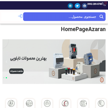
0992-289-8780
HomePageAzaran