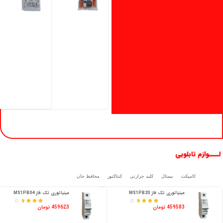
لــــوازم تابلویی
کلیدفیوز
کامپکت
بیمتال
کلید حرارتی
کنتاکتور
محافظ جان
مینیاتوری تک فاز MS1PB20
مینیاتوری تک فاز MS1PB04










459583 تومان
459623 تومان