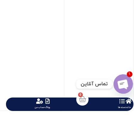
1
تماس آنلاین
Open chaty
0
خانه
دسته ها
وبلاگ
حساب من
مینیاتوری تک فاز MS1PC32
مینیاتوری تک فاز MS1PB10










459623 تومان
459623 تومان