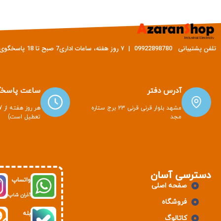
تلفن پشتیبانی 09922898780 | ۷ روز هفته، ساعات اداری7 صبح تا 18 پاسخگوی شما هستیم
آدرس دفتر
ساعت پاسخگ
مشهد بلوار قرنی قرنی 23 برج ستاره
مجد
تعطیل است)
دسترسی آسان
واتساپ
صفحه اصلی
آذران شاپ
فروشگاه
بله
کاتالوگ