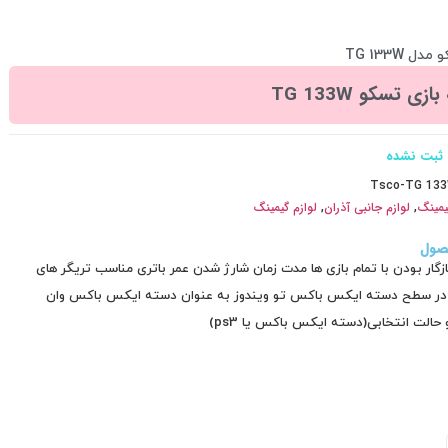
 TG 133W
زی تسکو TG 133W
ثبت نشده
Tsco-TG 13
یمینگ
,
لوازم جانبی آذران
,
لوازم گیمینگ
صول
گار بودن با تمام بازی ها مدت زمان شارژ شدن عمر باتری مناسب تریگر های
در سطح دسته ایکس باکس تو ویندوز به عنوان دسته ایکس باکس وان
حالت انتخابی(دسته ایکس باکس یا ps3)