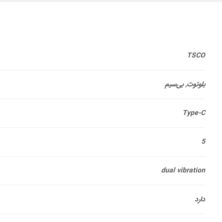
TSCO
بلوتوث, بی‌سیم
Type-C
5
dual vibration
دارد