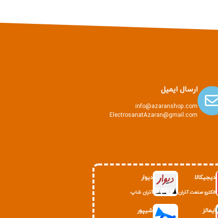
ارسال ایمیل
info@azaranshop.com
ElectrosanatAzaran@gmail.com
دیجیکالا
دیوار
الکترو صنعت آذران
آذران شاپ
ایمالز
شیپور