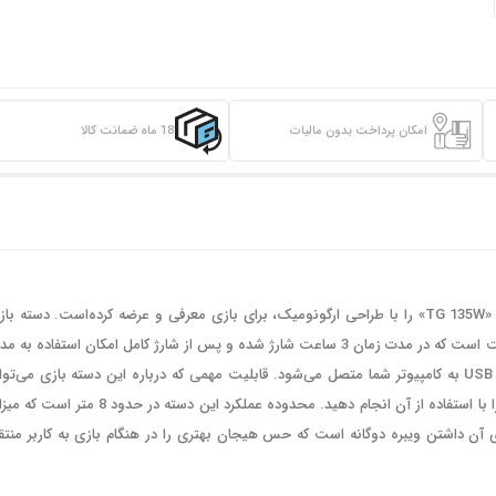
امکان پرداخت بدون مالیات
18 ماه ضمانت کالا
بازی کردن یکی از لذت‌های تکرار نشدنی است. شرکت «تسکو» (TSCO) دسته‌ بازی «TG 135W» را با طراحی ارگونومیک، برای بازی معرفی و عرضه کرده‌است. دسته 
تسکو مدل «TG 135W» دارای یک باتری لیتیوم پلیمری با ظرفیت 400 میلی‌آمپر ساعت است که در مدت زمان 3 ساعت شارژ شده و پس از شارژ کامل امکان استفاده ب
6 تا 8 ساعت را به شما می‌دهد. این گیم پد بی‌سیم بوده و با استفاده از یک دانگل USB به کامپیوتر شما متصل می‌شود. قابلیت مهمی که درباره این دسته بازی می‌
گفت، این است که به موبایل اندروید شما متصل شده و می‌توانید بازی‌های موبایل را با استفاده از آن انجام دهید. محدوده عملکرد این دسته در حدود 8
این دسته 16 عدد بوده و یکی از ویژگی‌های آن داشتن ویبره دوگانه است که حس هیجان بهتری را در هنگام بازی به کاربر منت