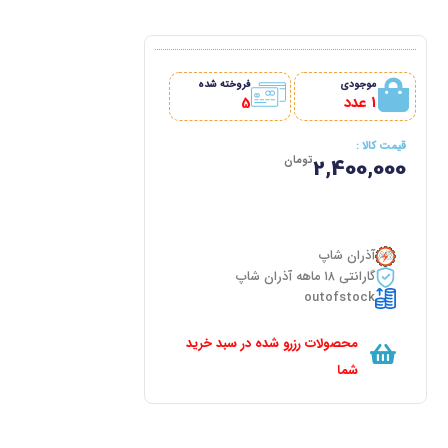
موجودی
فروخته شده
1 عدد
5
قیمت کالا :
تومان
2,400,000
آذران شاپ
گارانتی ۱۸ ماهه آذران شاپ
outofstock
محصولات رزرو شده در سبد خرید
شما