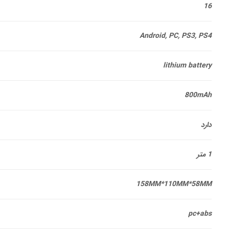
16
Android, PC, PS3, PS4
lithium battery
800mAh
دارد
1 متر
158MM*110MM*58MM
pc+abs