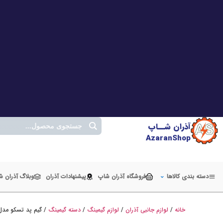
آذران شــاپ
AzaranShop
دسته بندی کالاها
فروشگاه آذران شاپ
پیشنهادات آذران
وبلاگ آذران 
خانه
/
لوازم جانبی آذران
/
لوازم گیمینگ
/
دسته گیمینگ
/ گیم پد تسکو مدل G 133W