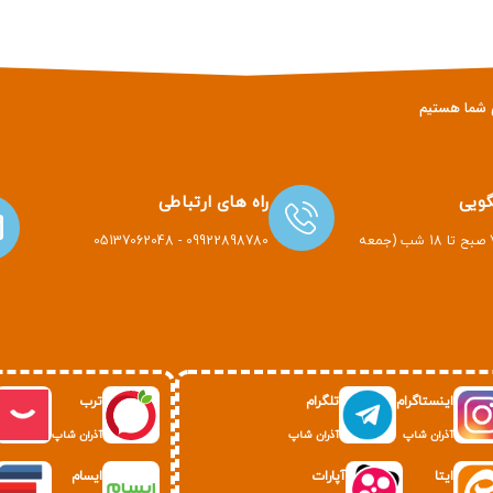
ویی
راه های ارتباطی
هر روز هفته از 7 صبح تا 18 شب (جمعه
09922898780 - 05137062048
اینستاگرام
تلگرام
ترب
آذران شاپ
آذران شاپ
آذران شاپ
ایتا
آپارات
ایسام