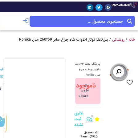
0992-289-8780
خانه
/
روشنائی
/ پنلLED توکار 24وات شاه چراغ سایز 59*260 مدل Ronika
پنلLED توکار 24 وات
قی
دایره ای شاه چراغ
مدل Ronika
کالا
ناموجود
:
پنل
ت
0
24وات
Ronika
نظری
0
ثبت
امتیاز
نشده
کد محصول
Panel
(SKU)