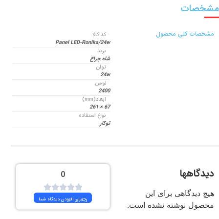
مشخصات
مشخصات کلی محصول
کد کالا
Panel LED-Ronika/24w
برند
شاه چراغ
توان
24w
لومن
2400
ابعاد(mm)
67 × 261
نوع استفاده
توکار
دیدگاهها
0
هیچ دیدگاهی برای این
برای افزودن دیدگاه شما
محصول نوشته نشده است.