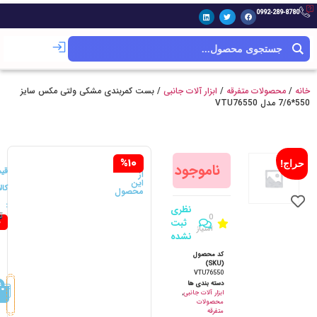
0992-289-8780
خانه
/
محصولات متفرقه
/
ابزار آلات جانبی
/ بست کمربندی مشکی ولتی مکس سایز
550*7/6 مدل VTU76550
سود
%10
حراج!
ناموجود
شما
قی
از
این
کالا
محصول
:
نظری
ت
0
0
00
ثبت
0
امتیاز
نشده
کد محصول
(SKU)
VTU76550
دسته بندی ها
ابزار آلات جانبی
,
محصولات
متفرقه