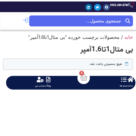
0992-289-8780
خانه
/ محصولات برچسب خورده “بی متال1تا1.6آمپر”
بی متال1تا1.6آمپر
هیچ محصولی یافت نشد.
0
خانه
دسته ها
وبلاگ
حساب من